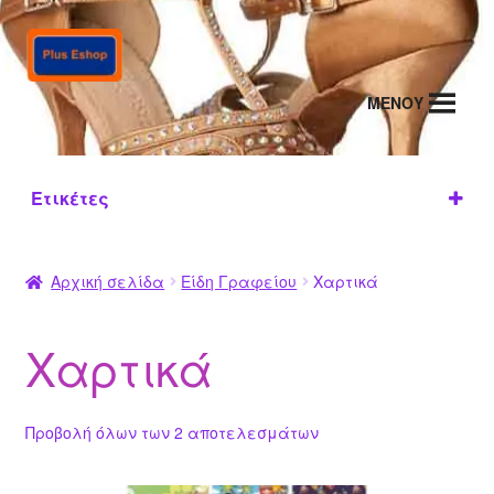
Απευθείας
Μετάβαση
μετάβαση
σε
στην
περιεχόμενο
MENΟΥ
πλοήγηση
Ετικέτες
Ζυγα
ΧΑΡΤΙ
ριά
ΠΕΡΙΤΥ
Αρχική σελίδα
Είδη Γραφείου
Χαρτικά
(14
ΛΙΓΜΑΤ
)
ΟΣ
(14)
Χαρτικά
Προβολή όλων των 2 αποτελεσμάτων