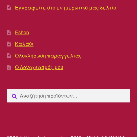
Εγγραφείτε στο ενημερωτικό μας δελτίο
Eshop
Καλάθι
Ολοκλήρωση παραγγελίας
Ο Λογαριασμός μου
Αναζήτηση
Αναζήτηση
για: