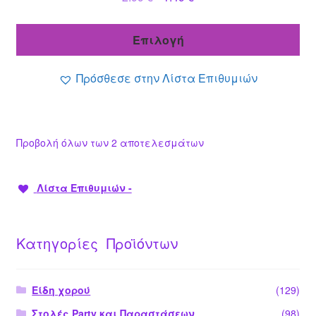
προϊόντος
price
τρέχουσα
was:
τιμή
Επιλογή
2.99 €.
είναι:
1.49 €.
Πρόσθεσε στην Λίστα Επιθυμιών
Προβολή όλων των 2 αποτελεσμάτων
Λίστα Επιθυμιών -
Κατηγορίες Προϊόντων
Είδη χορού
(129)
Στολές Party και Παραστάσεων
(98)