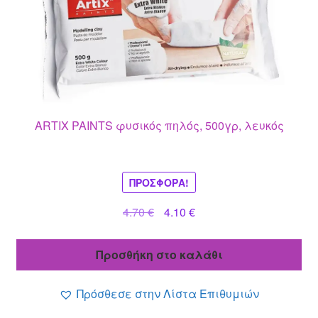
ARTIX PAINTS φυσικός πηλός, 500γρ, λευκός
ΠΡΟΣΦΟΡΆ!
Original
Η
4.70
€
4.10
€
price
τρέχουσα
was:
τιμή
Προσθήκη στο καλάθι
4.70 €.
είναι:
4.10 €.
Πρόσθεσε στην Λίστα Επιθυμιών