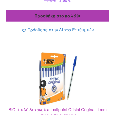
4.10
€
3.60
€
price
τρέχουσα
was:
τιμή
Προσθήκη στο καλάθι
4.10 €.
είναι:
3.60 €.
Πρόσθεσε στην Λίστα Επιθυμιών
BIC στυλό διαρκείας ballpoint Cristal Original, 1mm