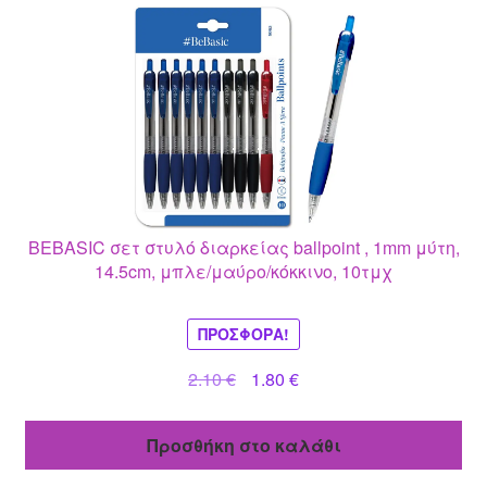
BEBASIC σετ στυλό διαρκείας ballpoint , 1mm μύτη,
14.5cm, μπλε/μαύρο/κόκκινο, 10τμχ
ΠΡΟΣΦΟΡΆ!
Original
Η
2.10
€
1.80
€
price
τρέχουσα
was:
τιμή
Προσθήκη στο καλάθι
2.10 €.
είναι:
1.80 €.