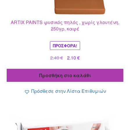
ARTIX PAINTS φυσικός πηλός , χωρίς γλουτένη,
250γρ, καφέ
ΠΡΟΣΦΟΡΆ!
Original
Η
2.40
€
2.10
€
price
τρέχουσα
was:
τιμή
Προσθήκη στο καλάθι
2.40 €.
είναι:
2.10 €.
Πρόσθεσε στην Λίστα Επιθυμιών