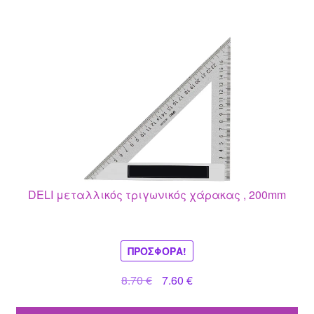
DELI μεταλλικός τριγωνικός χάρακας , 200mm
ΠΡΟΣΦΟΡΆ!
Original
Η
8.70
€
7.60
€
price
τρέχουσα