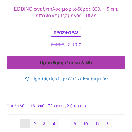
EDDING ανεξίτηλος μαρκαδόρος 330, 1-5mm,
επαναγεμιζόμενος, μπλε
ΠΡΟΣΦΟΡΆ!
Original
Η
2.40
€
2.10
€
price
τρέχουσα
was:
τιμή
Προσθήκη στο καλάθι
2.40 €.
είναι:
2.10 €.
Πρόσθεσε στην Λίστα Επιθυμιών
Προβολή 1–16 από 172 αποτελέσματα
1
2
3
4
…
9
10
11