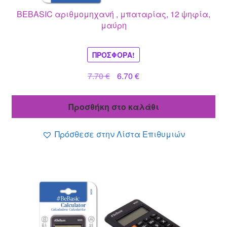
BEBASIC αριθμομηχανή , μπαταρίας, 12 ψηφία,
μαύρη
ΠΡΟΣΦΟΡΆ!
Original
Η
7.70
€
6.70
€
price
τρέχουσα
was:
τιμή
Προσθήκη στο καλάθι
7.70 €.
είναι:
6.70 €.
Πρόσθεσε στην Λίστα Επιθυμιών