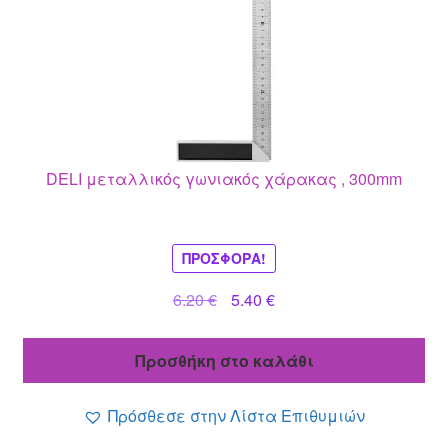
DELI μεταλλικός γωνιακός χάρακας , 300mm
ΠΡΟΣΦΟΡΆ!
Original
Η
6.20
€
5.40
€
price
τρέχουσα
was:
τιμή
Προσθήκη στο καλάθι
6.20 €.
είναι:
5.40 €.
Πρόσθεσε στην Λίστα Επιθυμιών