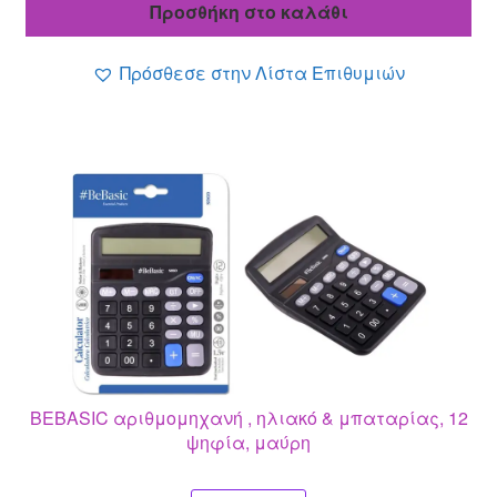
Προσθήκη στο καλάθι
4.40 €.
είναι:
3.80 €.
Πρόσθεσε στην Λίστα Επιθυμιών
BEBASIC αριθμομηχανή , ηλιακό & μπαταρίας, 12
ψηφία, μαύρη