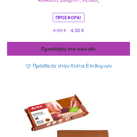
ΠΡΟΣΦΟΡΆ!
Original
Η
4.90
€
4.30
€
price
τρέχουσα
was:
τιμή
Προσθήκη στο καλάθι
4.90 €.
είναι:
4.30 €.
Πρόσθεσε στην Λίστα Επιθυμιών