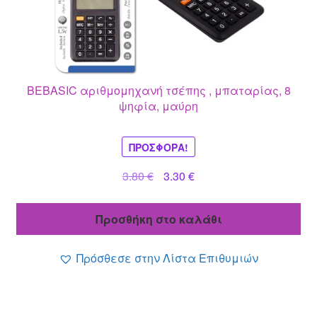
BEBASIC αριθμομηχανή τσέπης , μπαταρίας, 8
ψηφία, μαύρη
ΠΡΟΣΦΟΡΆ!
Original
Η
3.80
€
3.30
€
price
τρέχουσα
was:
τιμή
Προσθήκη στο καλάθι
3.80 €.
είναι:
3.30 €.
Πρόσθεσε στην Λίστα Επιθυμιών