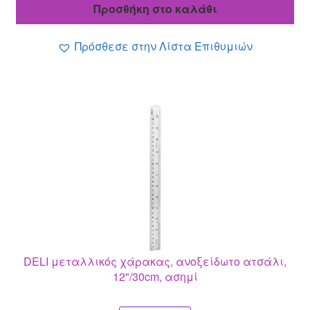
was:
τιμή
Προσθήκη στο καλάθι
8.70 €.
είναι:
7.60 €.
Πρόσθεσε στην Λίστα Επιθυμιών
DELI μεταλλικός χάρακας, ανοξείδωτο ατσάλι,
12"/30cm, ασημί