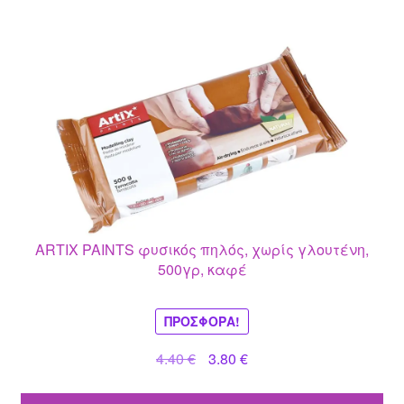
ARTIX PAINTS φυσικός πηλός, χωρίς γλουτένη,
500γρ, καφέ
ΠΡΟΣΦΟΡΆ!
Original
Η
4.40
€
3.80
€
price
τρέχουσα
was:
τιμή