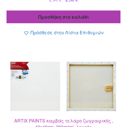
price
τρέχουσα
was:
τιμή
Προσθήκη στο καλάθι
2.90 €.
είναι:
2.50 €.
Πρόσθεσε στην Λίστα Επιθυμιών
ARTIX PAINTS καμβάς τελάρο ζωγραφικής ,
40x40cm, 280gr/m², λευκός