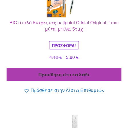
BIC στυλό διαρκείας ballpoint Cristal Original, 1mm
μύτη, μπλε, 5τμχ
ΠΡΟΣΦΟΡΆ!
Original
Η
4.10
€
3.60
€
price
τρέχουσα
was:
τιμή
Προσθήκη στο καλάθι
4.10 €.
είναι:
3.60 €.
Πρόσθεσε στην Λίστα Επιθυμιών