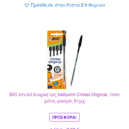
Πρόσθεσε στην Λίστα Επιθυμιών
BIC στυλό διαρκείας ballpoint Cristal Original, 1mm
μύτη, μαύρο, 5τμχ
ΠΡΟΣΦΟΡΆ!
Original
Η