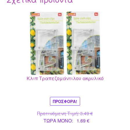
Κλιπ Τραπεζομάντιλου ακρυλικό
ΠΡΟΣΦΟΡΆ!
Original
Προτινόμενη Τιμή:
3.49
€
Η
price
ΤΩΡΑ MONO:
1.69
€
τρέχουσα
was: