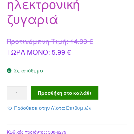
ηλεκτρονική
ζυγαριά
Original
Προτινόμενη Τιμή:
14.99
€
Η
price
ΤΩΡΑ MONO:
5.99
€
τρέχουσα
was:
Σε απόθεμα
τιμή
14.99 €.
είναι:
Κρεμαστή
Προσθήκη στο καλάθι
5.99 €.
ηλεκτρονική
ζυγαριά
Πρόσθεσε στην Λίστα Επιθυμιών
ποσότητα
Κωδικός προϊόντος:
500-6279