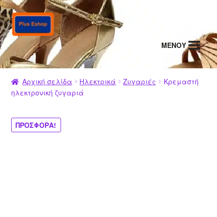
Απευθείας
Μετάβαση
μετάβαση
σε
στην
περιεχόμενο
MENΟΥ
πλοήγηση
Αρχική σελίδα
Ηλεκτρικά
Ζυγαριές
Κρεμαστή
ηλεκτρονική ζυγαριά
ΠΡΟΣΦΟΡΆ!