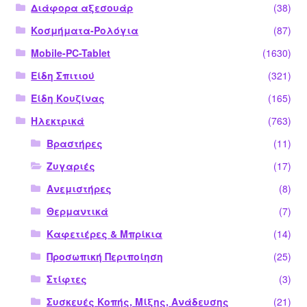
Διάφορα αξεσουάρ
(38)
Κοσμήματα-Ρολόγια
(87)
Mobile-PC-Tablet
(1630)
Είδη Σπιτιού
(321)
Είδη Κουζίνας
(165)
Ηλεκτρικά
(763)
Βραστήρες
(11)
Ζυγαριές
(17)
Ανεμιστήρες
(8)
Θερμαντικά
(7)
Καφετιέρες & Μπρίκια
(14)
Προσωπική Περιποίηση
(25)
Στίφτες
(3)
Συσκευές Κοπής, Μίξης, Ανάδευσης
(21)