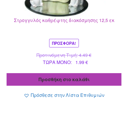
Στρογγυλός καθρέφτης διακόσμησης 12,5 εκ
ΠΡΟΣΦΟΡΆ!
Original
Προτινόμενη Τιμή:
4.49
€
Η
price
ΤΩΡΑ MONO:
1.99
€
τρέχουσα
was:
τιμή
4.49 €.
Προσθήκη στο καλάθι
είναι:
1.99 €.
Πρόσθεσε στην Λίστα Επιθυμιών