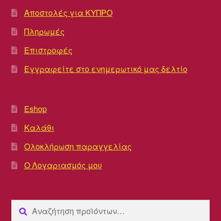
Αποστολές για ΚΥΠΡΟ
Πληρωμές
Επιστροφές
Εγγραφείτε στο ενημερωτικό μας δελτίο
Eshop
Καλάθι
Ολοκλήρωση παραγγελίας
Ο Λογαριασμός μου
Αναζήτηση
Αναζήτηση
για: