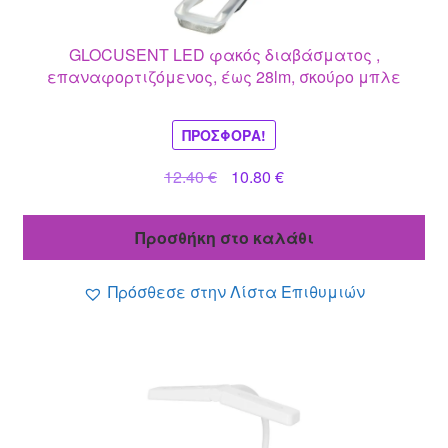
GLOCUSENT LED φακός διαβάσματος ,
επαναφορτιζόμενος, έως 28lm, σκούρο μπλε
ΠΡΟΣΦΟΡΆ!
Original
Η
12.40
€
10.80
€
price
τρέχουσα
was:
τιμή
Προσθήκη στο καλάθι
12.40 €.
είναι:
10.80 €.
Πρόσθεσε στην Λίστα Επιθυμιών