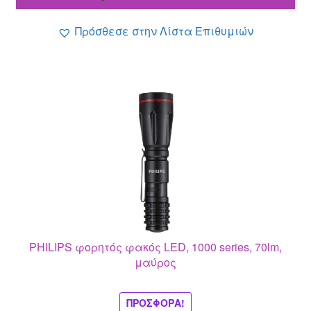
4.60 €.
είναι:
4.00 €.
Πρόσθεσε στην Λίστα Επιθυμιών
PHILIPS φορητός φακός LED, 1000 series, 70lm,
μαύρος
ΠΡΟΣΦΟΡΆ!