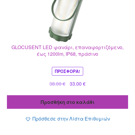
GLOCUSENT LED φανάρι, επαναφορτιζόμενο,
έως 1200lm, IP68, πράσινο
ΠΡΟΣΦΟΡΆ!
Original
Η
38.00
€
33.00
€
price
τρέχουσα
was:
τιμή
Προσθήκη στο καλάθι
38.00 €.
είναι:
33.00 €.
Πρόσθεσε στην Λίστα Επιθυμιών