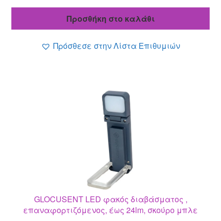
price
τρέχουσα
was:
τιμή
Προσθήκη στο καλάθι
15.00 €.
είναι:
13.00 €.
Πρόσθεσε στην Λίστα Επιθυμιών
GLOCUSENT LED φακός διαβάσματος ,
επαναφορτιζόμενος, έως 24lm, σκούρο μπλε