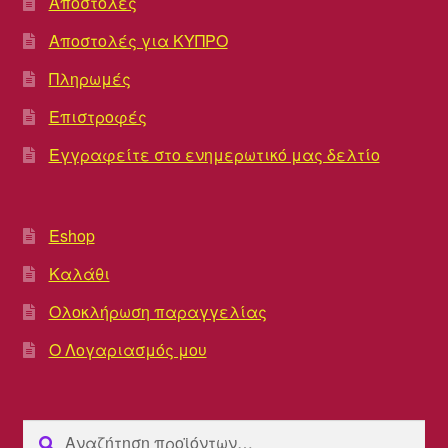
Αποστολές
Αποστολές για ΚΥΠΡΟ
Πληρωμές
Επιστροφές
Εγγραφείτε στο ενημερωτικό μας δελτίο
Eshop
Καλάθι
Ολοκλήρωση παραγγελίας
Ο Λογαριασμός μου
Αναζήτηση
Αναζήτηση