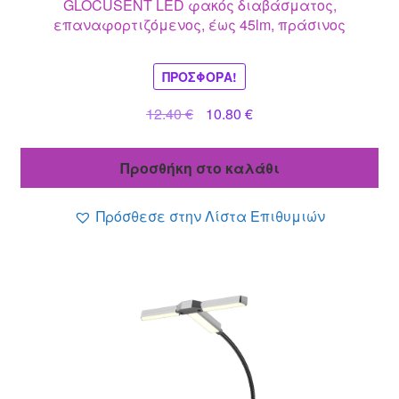
GLOCUSENT LED φακός διαβάσματος,
επαναφορτιζόμενος, έως 45lm, πράσινος
ΠΡΟΣΦΟΡΆ!
Original
Η
12.40
€
10.80
€
price
τρέχουσα
was:
τιμή
Προσθήκη στο καλάθι
12.40 €.
είναι:
10.80 €.
Πρόσθεσε στην Λίστα Επιθυμιών