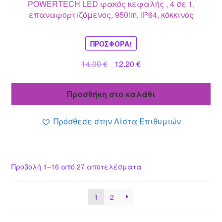
POWERTECH LED φακός κεφαλής , 4 σε 1,
επαναφορτιζόμενος, 950lm, IP64, κόκκινος
ΠΡΟΣΦΟΡΆ!
Original
Η
14.00
€
12.20
€
price
τρέχουσα
was:
τιμή
Προσθήκη στο καλάθι
14.00 €.
είναι:
12.20 €.
Πρόσθεσε στην Λίστα Επιθυμιών
Προβολή 1–16 από 27 αποτελέσματα
1
2