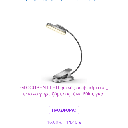
GLOCUSENT LED φακός διαβάσματος,
επαναφορτιζόμενος, έως 60lm, γκρι
ΠΡΟΣΦΟΡΆ!
Original
Η
16.60
€
14.40
€