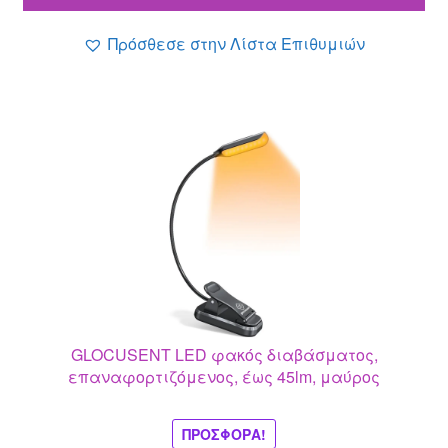
12.40 €.
είναι:
10.80 €.
Πρόσθεσε στην Λίστα Επιθυμιών
GLOCUSENT LED φακός διαβάσματος,
επαναφορτιζόμενος, έως 45lm, μαύρος
ΠΡΟΣΦΟΡΆ!