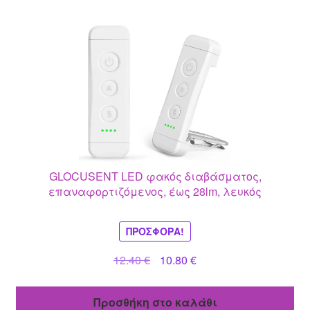
GLOCUSENT LED φακός διαβάσματος,
επαναφορτιζόμενος, έως 28lm, λευκός
ΠΡΟΣΦΟΡΆ!
Original
Η
12.40
€
10.80
€
price
τρέχουσα
was:
τιμή
Προσθήκη στο καλάθι