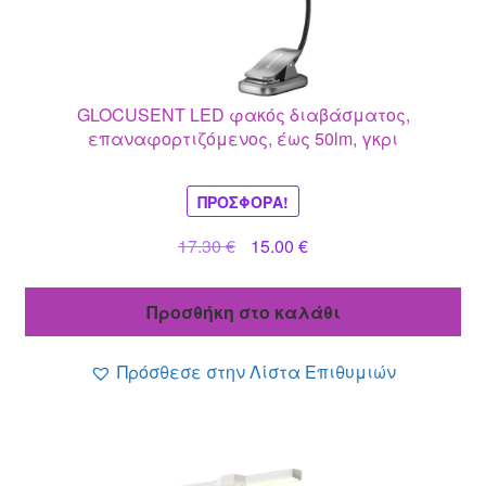
GLOCUSENT LED φακός διαβάσματος,
επαναφορτιζόμενος, έως 50lm, γκρι
ΠΡΟΣΦΟΡΆ!
Original
Η
17.30
€
15.00
€
price
τρέχουσα
was:
τιμή
Προσθήκη στο καλάθι
17.30 €.
είναι:
15.00 €.
Πρόσθεσε στην Λίστα Επιθυμιών