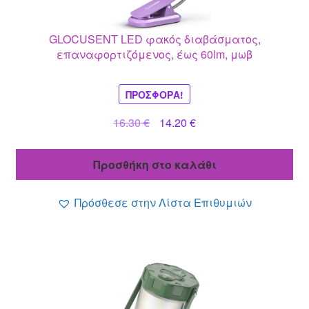
GLOCUSENT LED φακός διαβάσματος,
επαναφορτιζόμενος, έως 60lm, μωβ
ΠΡΟΣΦΟΡΆ!
Original
Η
16.30
€
14.20
€
price
τρέχουσα
was:
τιμή
Προσθήκη στο καλάθι
16.30 €.
είναι:
14.20 €.
Πρόσθεσε στην Λίστα Επιθυμιών