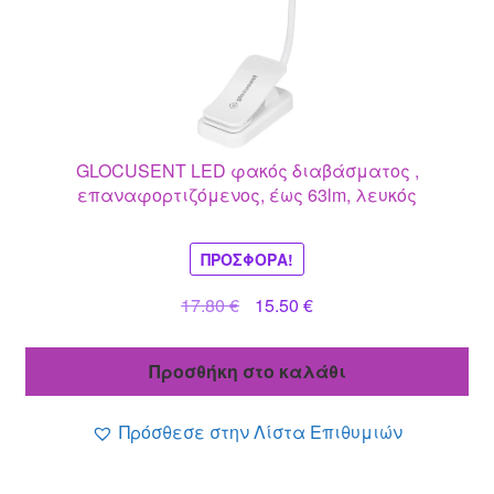
GLOCUSENT LED φακός διαβάσματος ,
επαναφορτιζόμενος, έως 63lm, λευκός
ΠΡΟΣΦΟΡΆ!
Original
Η
17.80
€
15.50
€
price
τρέχουσα
was:
τιμή
Προσθήκη στο καλάθι
17.80 €.
είναι:
15.50 €.
Πρόσθεσε στην Λίστα Επιθυμιών