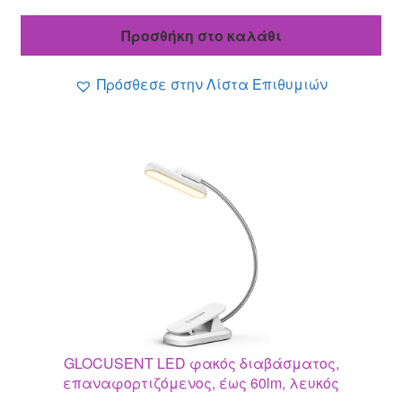
price
τρέχουσα
was:
τιμή
Προσθήκη στο καλάθι
16.60 €.
είναι:
14.40 €.
Πρόσθεσε στην Λίστα Επιθυμιών
GLOCUSENT LED φακός διαβάσματος,
επαναφορτιζόμενος, έως 60lm, λευκός