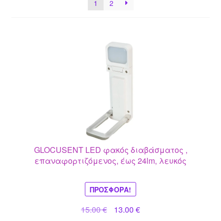
1
2
GLOCUSENT LED φακός διαβάσματος ,
επαναφορτιζόμενος, έως 24lm, λευκός
ΠΡΟΣΦΟΡΆ!
Original
Η
15.00
€
13.00
€