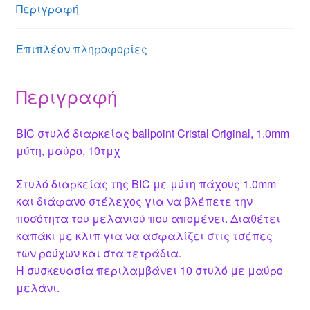
n
A
g
st
b
Περιγραφή
g
p
e
o
er
p
o
Επιπλέον πληροφορίες
k
Περιγραφή
BIC στυλό διαρκείας ballpoint Cristal Original, 1.0mm
μύτη, μαύρο, 10τμχ
Στυλό διαρκείας της BIC με μύτη πάχους 1.0mm
και διάφανο στέλεχος για να βλέπετε την
ποσότητα του μελανιού που απομένει. Διαθέτει
καπάκι με κλιπ για να ασφαλίζει στις τσέπες
των ρούχων και στα τετράδια.
Η συσκευασία περιλαμβάνει 10 στυλό με μαύρο
μελάνι.