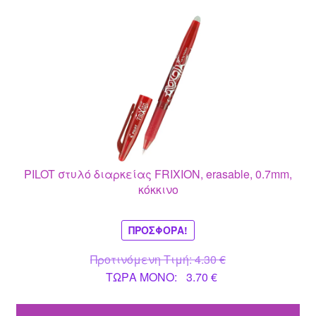
PILOT στυλό διαρκείας FRIXION, erasable, 0.7mm,
κόκκινο
ΠΡΟΣΦΟΡΆ!
Original
Προτινόμενη Τιμή:
4.30
€
Η
price
ΤΩΡΑ MONO:
3.70
€
τρέχουσα
was:
τιμή
4.30 €.