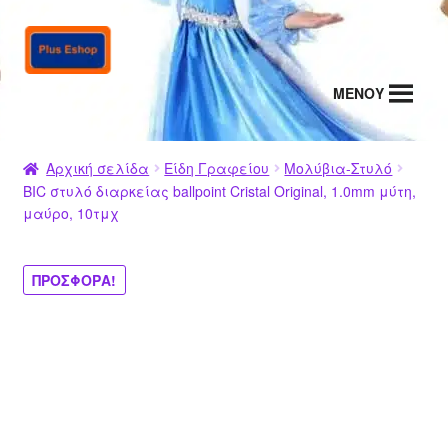
Απευθείας
Μετάβαση
μετάβαση
σε
στην
περιεχόμενο
MENΟΥ
πλοήγηση
Αρχική σελίδα
Είδη Γραφείου
Μολύβια-Στυλό
BIC στυλό διαρκείας ballpoint Cristal Original, 1.0mm μύτη,
μαύρο, 10τμχ
ΠΡΟΣΦΟΡΆ!