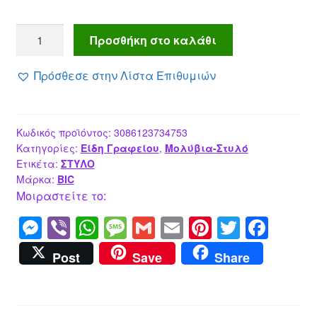
BIC
Προσθήκη στο καλάθι
στυλό
διαρκείας
Πρόσθεσε στην Λίστα Επιθυμιών
ballpoint
Cristal
Original,
Κωδικός προϊόντος:
3086123734753
1.0mm
Κατηγορίες:
Είδη Γραφείου
,
Μολύβια-Στυλό
μύτη,
Ετικέτα:
ΣΤΥΛΟ
μαύρο,
Μάρκα:
BIC
10τμχ
Μοιραστείτε το:
ποσότητα
M
Vi
W
M
G
E
Pi
T
F
e
b
h
e
m
m
nt
wi
a
Post
Save
Share
ss
er
at
ss
ail
ail
er
tt
c
e
s
a
e
er
e