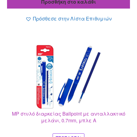
Προσθήκη στο καλάθι
είναι:
3.70 €.
Πρόσθεσε στην Λίστα Επιθυμιών
MP στυλό διαρκείας Ballpoint με ανταλλακτικό
μελάνι, 0.7mm, μπλε A