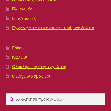
Πληρωμές
Επιστροφές
Εγγραφείτε στο ενημερωτικό μας δελτίο
Eshop
Καλάθι
Ολοκλήρωση παραγγελίας
Ο Λογαριασμός μου
Αναζήτηση
Αναζήτηση
για: