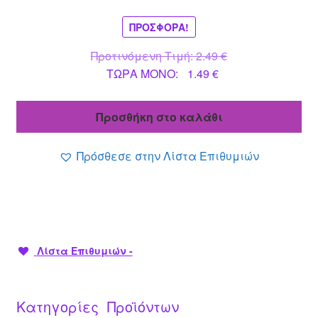
ΠΡΟΣΦΟΡΆ!
Original
Προτινόμενη Τιμή:
2.49
€
Η
price
ΤΩΡΑ MONO:
1.49
€
τρέχουσα
was:
τιμή
2.49 €.
Προσθήκη στο καλάθι
είναι:
1.49 €.
Πρόσθεσε στην Λίστα Επιθυμιών
Λίστα Επιθυμιών -
Κατηγορίες Προϊόντων