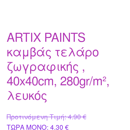
ARTIX PAINTS
καμβάς τελάρο
ζωγραφικής ,
40x40cm, 280gr/m²,
λευκός
Original
Προτινόμενη Τιμή:
4.90
€
Η
price
ΤΩΡΑ MONO:
4.30
€