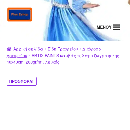
Απευθείας
Μετάβαση
μετάβαση
σε
στην
περιεχόμενο
MENΟΥ
πλοήγηση
Αρχική σελίδα
Είδη Γραφείου
Διάφορα
γραφείου
ARTIX PAINTS καμβάς τελάρο ζωγραφικής ,
40x40cm, 280gr/m², λευκός
ΠΡΟΣΦΟΡΆ!