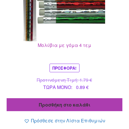
Μολύβια με γόμα 4 τεμ
ΠΡΟΣΦΟΡΆ!
Original
Προτινόμενη Τιμή:
1.79
€
Η
price
ΤΩΡΑ MONO:
0.89
€
τρέχουσα
was:
τιμή
1.79 €.
Προσθήκη στο καλάθι
είναι:
0.89 €.
Πρόσθεσε στην Λίστα Επιθυμιών