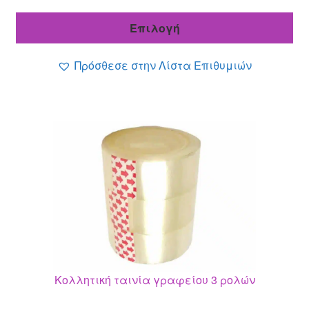
τρέχουσα
was:
τιμή
2.99 €.
Επιλογή
είναι:
1.49 €.
Πρόσθεσε στην Λίστα Επιθυμιών
Κολλητική ταινία γραφείου 3 ρολών