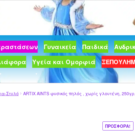
€.
Παραστάσεων
Γυναικεία
Παιδικά
Ανδρι
Διάφορα
Υγεία και Ομορφιά
ΞΕΠΟΥΛΗ
ια-Στυλό
ARTIX AINTS φυσικός πηλός , χωρίς γλουτένη, 250γρ
ΠΡΟΣΦΟΡΆ!