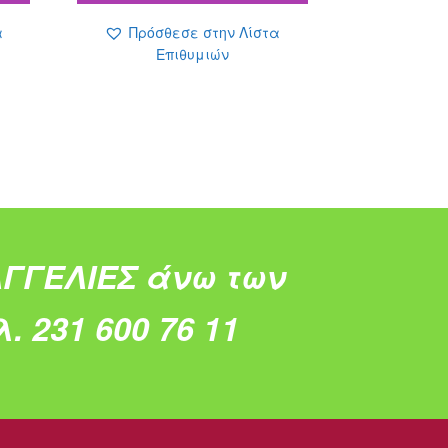
.99 €.
0.99 €.
α
Πρόσθεσε στην Λίστα
Επιθυμιών
ΓΓΕΛΙΕΣ άνω των
. 231 600 76 11