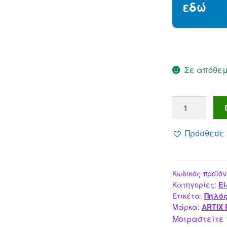
εδώ
Σε απόθε
ARTIX
AINTS
φυσικός
Πρόσθεσε 
πηλός
,
χωρίς
Κωδικός προϊόν
γλουτένη,
Κατηγορίες:
Εί
250γρ,
Ετικέτα:
Πηλό
λευκός
Μάρκα:
ARTIX 
ποσότητα
Μοιραστείτε 