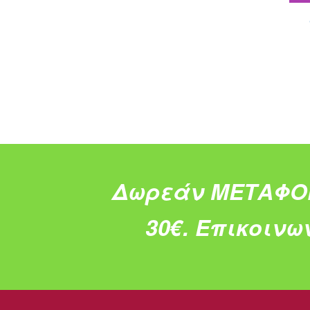
Δωρεάν ΜΕΤΑΦΟ
30€.
Επικοινω