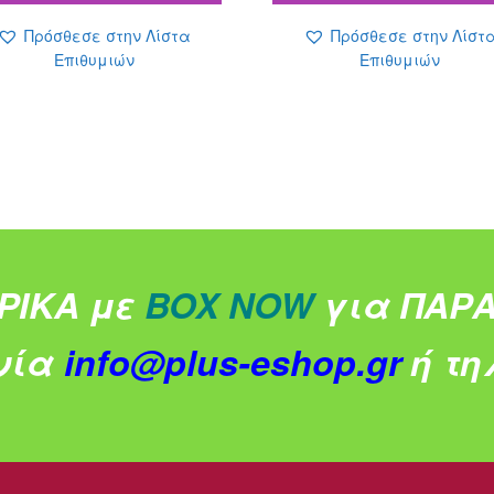
2.29 €.
0
Πρόσθεσε στην Λίστα
Πρόσθεσε στην Λίστ
Επιθυμιών
Επιθυμιών
ΡΙΚΑ με
BOX NOW
για ΠΑΡΑ
νία
info@plus-eshop.gr
ή τηλ