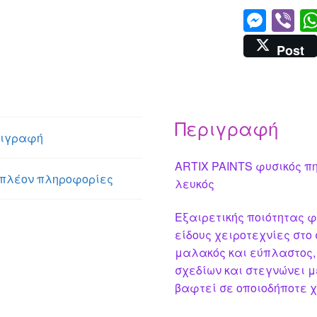
M
Vi
e
b
Post
ss
er
e
n
Περιγραφή
g
ιγραφή
er
ARTIX PAINTS φυσικός πη
πλέον πληροφορίες
λευκός
Εξαιρετικής ποιότητας φ
είδους χειροτεχνίες στο 
μαλακός και εύπλαστος,
σχεδίων και στεγνώνει μ
βαφτεί σε οποιοδήποτε 