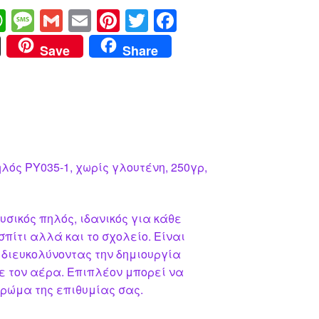
W
M
G
E
Pi
T
F
h
e
m
m
nt
wi
a
Save
Share
at
ss
ail
ail
er
tt
c
s
a
e
er
e
A
g
st
b
p
e
o
p
o
λός PY035-1, χωρίς γλουτένη, 250γρ,
k
υσικός πηλός, ιδανικός για κάθε
σπίτι αλλά και το σχολείο. Είναι
 διευκολύνοντας την δημιουργία
ε τον αέρα. Επιπλέον μπορεί να
χρώμα της επιθυμίας σας.