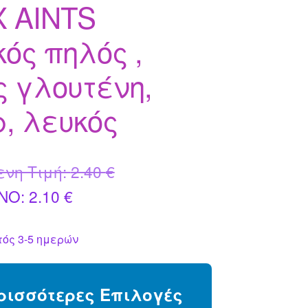
X AINTS
ός πηλός ,
ς γλουτένη,
, λευκός
Original
ενη Τιμή:
2.40
€
Η
price
NO:
2.10
€
τρέχουσα
was:
ός 3-5 ημερών
τιμή
2.40 €.
είναι:
ρισσότερες Επιλογές
2.10 €.