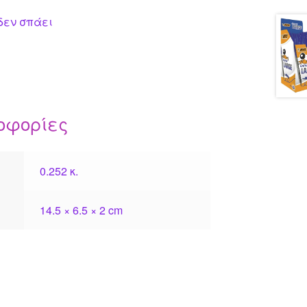
ς
 δεν σπάει
οφορίες
0.252 κ.
14.5 × 6.5 × 2 cm