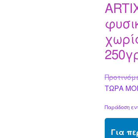
ARTI
φυσικ
χωρί
250γρ
Προτινόμ
ΤΩΡΑ MO
Παράδοση εντ
Για πε