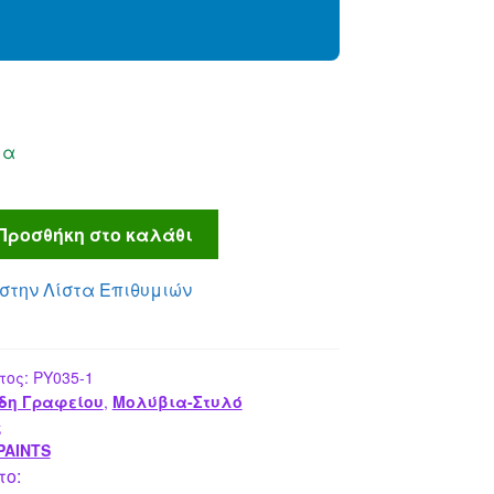
μα
Προσθήκη στο καλάθι
στην Λίστα Επιθυμιών
τος:
PY035-1
δη Γραφείου
,
Μολύβια-Στυλό
ς
PAINTS
το: