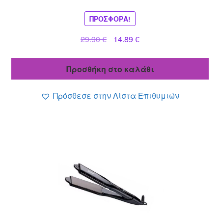
ΠΡΟΣΦΟΡΆ!
Original
Η
29.90
€
14.89
€
price
τρέχουσα
was:
τιμή
Προσθήκη στο καλάθι
29.90 €.
είναι:
14.89 €.
Πρόσθεσε στην Λίστα Επιθυμιών