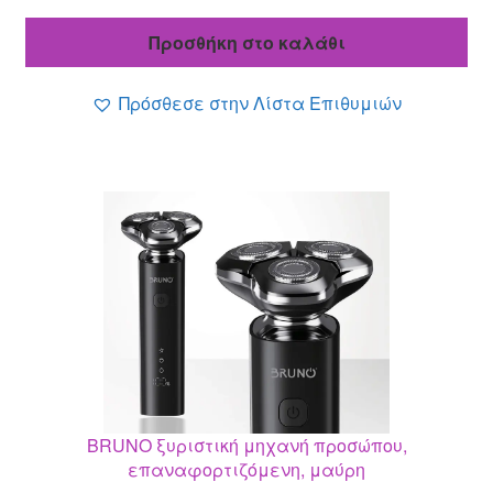
price
τρέχουσα
was:
τιμή
Προσθήκη στο καλάθι
20.10 €.
είναι:
17.49 €.
Πρόσθεσε στην Λίστα Επιθυμιών
BRUNO ξυριστική μηχανή προσώπου,
επαναφορτιζόμενη, μαύρη