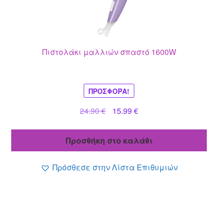
Πιστολάκι μαλλιών σπαστό 1600W
ΠΡΟΣΦΟΡΆ!
Original
Η
24.90
€
15.99
€
price
τρέχουσα
was:
τιμή
Προσθήκη στο καλάθι
24.90 €.
είναι:
15.99 €.
Πρόσθεσε στην Λίστα Επιθυμιών