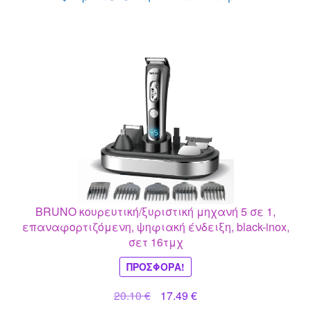
BRUNO κουρευτική/ξυριστική μηχανή 5 σε 1,
επαναφορτιζόμενη, ψηφιακή ένδειξη, black-inox,
σετ 16τμχ
ΠΡΟΣΦΟΡΆ!
Original
Η
20.10
€
17.49
€