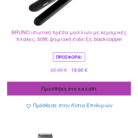
BRUNO ισιωτική πρέσα μαλλιών με κεραμικές
πλάκες, 50W, ψηφιακή ένδειξη, black-copper
ΠΡΟΣΦΟΡΆ!
Original
Η
22.90
€
19.90
€
price
τρέχουσα
was:
τιμή
Προσθήκη στο καλάθι
22.90 €.
είναι:
19.90 €.
Πρόσθεσε στην Λίστα Επιθυμιών