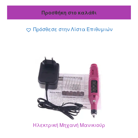
price
τρέχουσα
was:
τιμή
Προσθήκη στο καλάθι
119.00 €.
είναι:
69.90 €.
Πρόσθεσε στην Λίστα Επιθυμιών
Ηλεκτρική Μηχανή Μανικιούρ