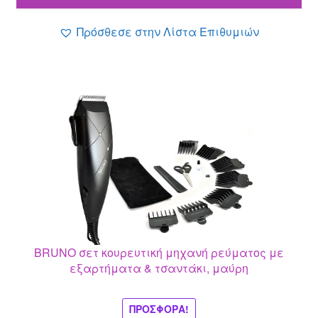
17.10 €.
είναι:
14.90 €.
Πρόσθεσε στην Λίστα Επιθυμιών
BRUNO σετ κουρευτική μηχανή ρεύματος με
εξαρτήματα & τσαντάκι, μαύρη
ΠΡΟΣΦΟΡΆ!