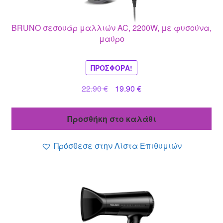
BRUNO σεσουάρ μαλλιών AC, 2200W, με φυσούνα,
μαύρο
ΠΡΟΣΦΟΡΆ!
Original
Η
22.90
€
19.90
€
price
τρέχουσα
was:
τιμή
Προσθήκη στο καλάθι
22.90 €.
είναι:
19.90 €.
Πρόσθεσε στην Λίστα Επιθυμιών