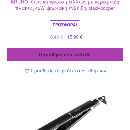
BRUNO ισιωτική πρέσα μαλλιών με κεραμικές
πλάκες, 45W, ψηφιακή ένδειξη, black-copper
ΠΡΟΣΦΟΡΆ!
Original
Η
18.40
€
15.99
€
price
τρέχουσα
was:
τιμή
Προσθήκη στο καλάθι
18.40 €.
είναι:
15.99 €.
Πρόσθεσε στην Λίστα Επιθυμιών