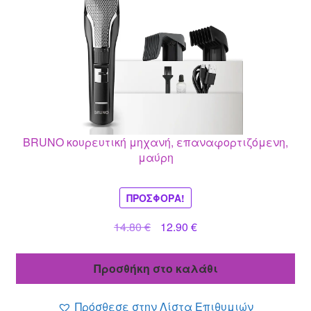
BRUNO κουρευτική μηχανή, επαναφορτιζόμενη,
μαύρη
ΠΡΟΣΦΟΡΆ!
Original
Η
14.80
€
12.90
€
price
τρέχουσα
was:
τιμή
Προσθήκη στο καλάθι
14.80 €.
είναι:
12.90 €.
Πρόσθεσε στην Λίστα Επιθυμιών