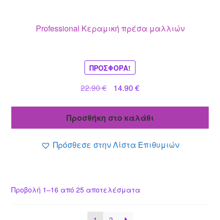
Professional Κεραμική πρέσα μαλλιών
ΠΡΟΣΦΟΡΆ!
Original
Η
22.90
€
14.90
€
price
τρέχουσα
was:
τιμή
Προσθήκη στο καλάθι
22.90 €.
είναι:
14.90 €.
Πρόσθεσε στην Λίστα Επιθυμιών
Προβολή 1–16 από 25 αποτελέσματα
1
2