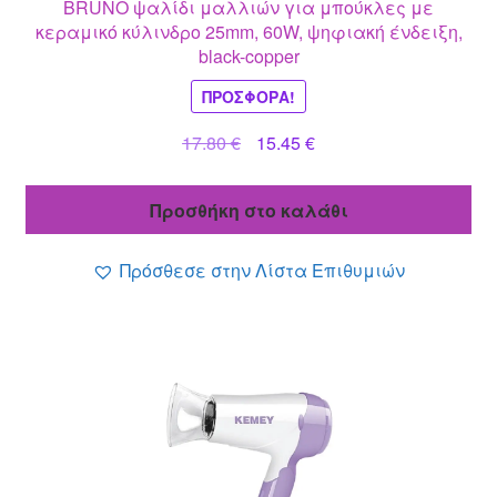
BRUNO ψαλίδι μαλλιών για μπούκλες με
κεραμικό κύλινδρο 25mm, 60W, ψηφιακή ένδειξη,
black-copper
ΠΡΟΣΦΟΡΆ!
Original
Η
17.80
€
15.45
€
price
τρέχουσα
was:
τιμή
Προσθήκη στο καλάθι
17.80 €.
είναι:
15.45 €.
Πρόσθεσε στην Λίστα Επιθυμιών