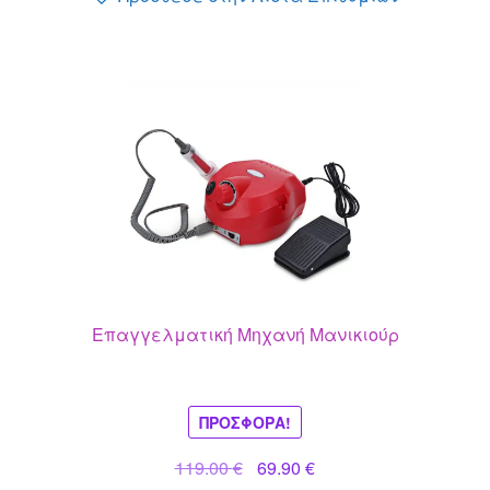
Επαγγελματική Μηχανή Μανικιούρ
ΠΡΟΣΦΟΡΆ!
Original
Η
119.00
€
69.90
€