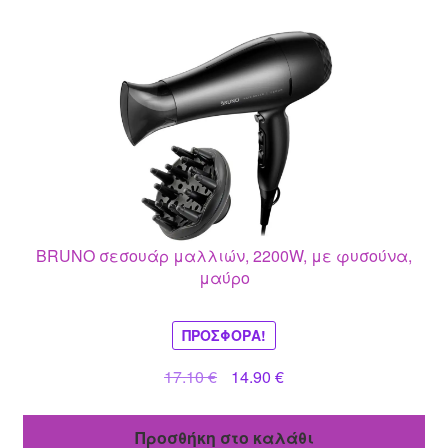
BRUNO σεσουάρ μαλλιών, 2200W, με φυσούνα,
μαύρο
ΠΡΟΣΦΟΡΆ!
Original
Η
17.10
€
14.90
€
price
τρέχουσα
was:
τιμή
Προσθήκη στο καλάθι