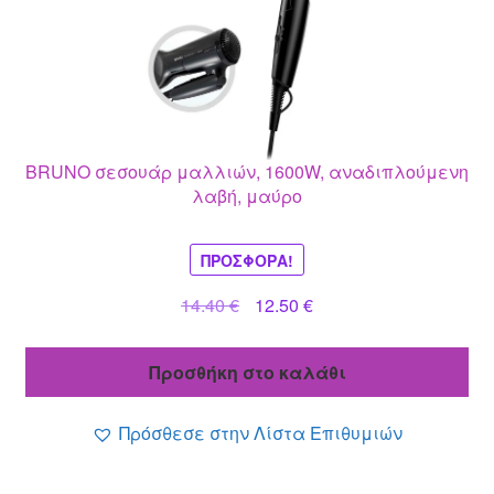
BRUNO σεσουάρ μαλλιών, 1600W, αναδιπλούμενη
λαβή, μαύρο
ΠΡΟΣΦΟΡΆ!
Original
Η
14.40
€
12.50
€
price
τρέχουσα
was:
τιμή
Προσθήκη στο καλάθι
14.40 €.
είναι:
12.50 €.
Πρόσθεσε στην Λίστα Επιθυμιών