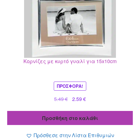
Κορνίζες με κυρτό γυαλί για 15x10cm
ΠΡΟΣΦΟΡΆ!
Original
Η
5.49
€
2.59
€
price
τρέχουσα
was:
τιμή
Προσθήκη στο καλάθι
5.49 €.
είναι:
2.59 €.
Πρόσθεσε στην Λίστα Επιθυμιών