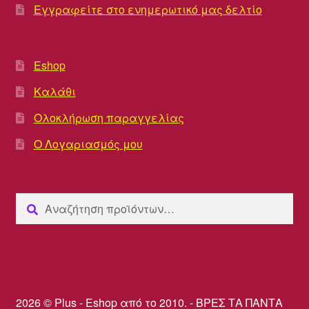
Εγγραφείτε στο ενημερωτικό μας δελτίο
Eshop
Καλάθι
Ολοκλήρωση παραγγελίας
Ο Λογαριασμός μου
Αναζήτηση
Αναζήτηση
για:
2026 © Plus - Eshop από το 2010. - ΒΡΕΣ ΤΑ ΠΑΝΤΑ