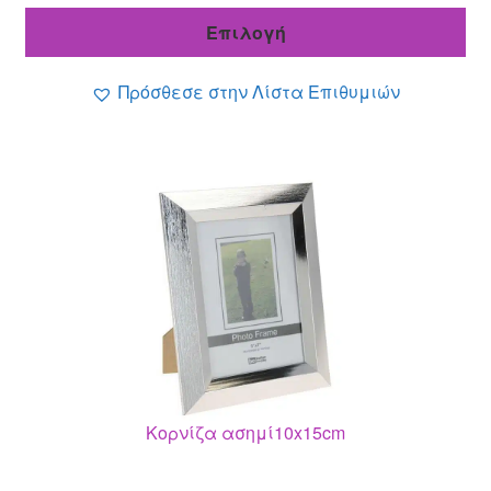
was:
τιμή
Επιλογή
3.99 €.
είναι:
1.99 €.
Πρόσθεσε στην Λίστα Επιθυμιών
Κορνίζα ασημί10x15cm