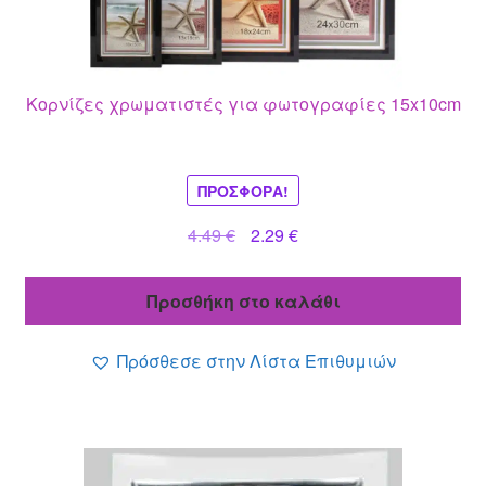
Κορνίζες χρωματιστές για φωτογραφίες 15x10cm
ΠΡΟΣΦΟΡΆ!
Original
Η
4.49
€
2.29
€
price
τρέχουσα
was:
τιμή
Προσθήκη στο καλάθι
4.49 €.
είναι:
2.29 €.
Πρόσθεσε στην Λίστα Επιθυμιών