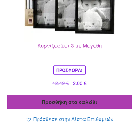
Κορνίζες Σετ 3 με Μεγέθη
ΠΡΟΣΦΟΡΆ!
Original
Η
12.49
€
2.00
€
price
τρέχουσα
was:
τιμή
Προσθήκη στο καλάθι
12.49 €.
είναι:
2.00 €.
Πρόσθεσε στην Λίστα Επιθυμιών