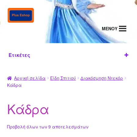
Απευθείας
Μετάβαση
μετάβαση
σε
στην
περιεχόμενο
MENΟΥ
πλοήγηση
Ετικέτες
ΑΛΜΠ
ΕΙΚΟΝ
ΚΑΔΡ
ΚΑΘΡ
ΚΟΡΝΙ
ΟΥΜ
ΕΣ
Α
ΕΦΤΕΣ
ΖΕΣ
Αρχική σελίδα
Είδη Σπιτιού
Διακόσμηση Ντεκόρ
(2
(112)
(28)
(12
Κάδρα
8)
(14)
6)
Κάδρα
Προβολή όλων των 9 αποτελεσμάτων