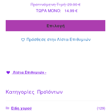
του
Original
Προτινόμενη Τιμή:
29.90
€
προϊόντος
Η
price
ΤΩΡΑ MONO:
14.99
€
τρέχουσα
was:
τιμή
29.90 €.
Επιλογή
είναι:
14.99 €.
Πρόσθεσε στην Λίστα Επιθυμιών
Λίστα Επιθυμιών -
Κατηγορίες Προϊόντων
Είδη χορού
(129)