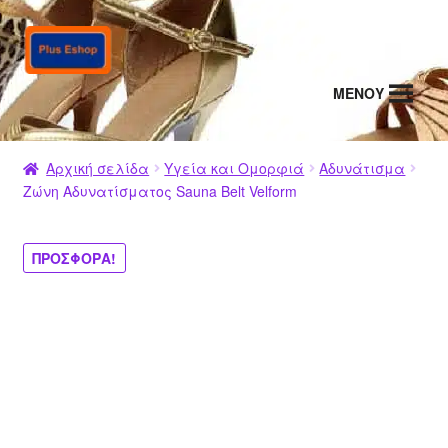
Απευθείας
Μετάβαση
μετάβαση
σε
στην
περιεχόμενο
MENΟΥ
πλοήγηση
Αρχική σελίδα
Υγεία και Ομορφιά
Αδυνάτισμα
Ζώνη Αδυνατίσματος Sauna Belt Velform
ΠΡΟΣΦΟΡΆ!