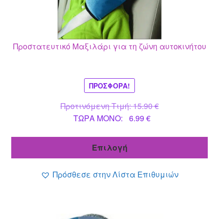
παραλλαγές.
Οι
επιλογές
μπορούν
Προστατευτικό Μαξιλάρι για τη ζώνη αυτοκινήτου
να
επιλεγούν
στη
σελίδα
ΠΡΟΣΦΟΡΆ!
του
Original
Προτινόμενη Τιμή:
15.90
€
προϊόντος
Η
price
ΤΩΡΑ MONO:
6.99
€
τρέχουσα
was:
τιμή
15.90 €.
Επιλογή
είναι:
6.99 €.
Πρόσθεσε στην Λίστα Επιθυμιών