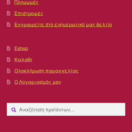
Πληρωμές
Επιστροφές
Εγγραφείτε στο ενημερωτικό μας δελτίο
Eshop
Καλάθι
Ολοκλήρωση παραγγελίας
Ο Λογαριασμός μου
Αναζήτηση
Αναζήτηση
για: