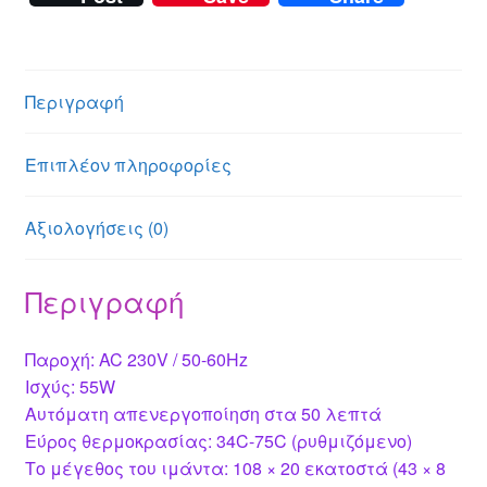
ss
er
at
ss
ail
ail
er
tt
c
e
s
a
e
er
e
n
A
g
st
b
Περιγραφή
g
p
e
o
er
p
o
Επιπλέον πληροφορίες
k
Αξιολογήσεις (0)
Περιγραφή
Παροχή: AC 230V / 50-60Hz
Ισχύς: 55W
Αυτόματη απενεργοποίηση στα 50 λεπτά
Εύρος θερμοκρασίας: 34C-75C (ρυθμιζόμενο)
Το μέγεθος του ιμάντα: 108 × 20 εκατοστά (43 × 8