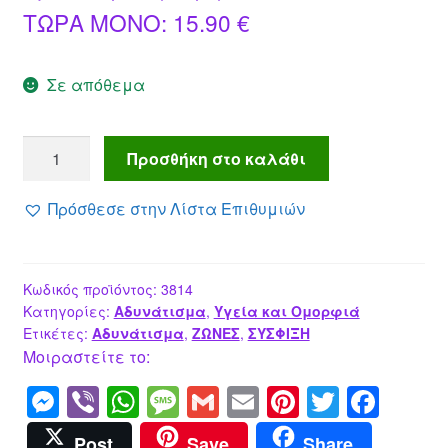
Η
price
ΤΩΡΑ MONO:
15.90
€
τρέχουσα
was:
Σε απόθεμα
τιμή
29.00 €.
είναι:
Ζώνη
Προσθήκη στο καλάθι
15.90 €.
Αδυνατίσματος
Sauna
Πρόσθεσε στην Λίστα Επιθυμιών
Belt
Velform
ποσότητα
Κωδικός προϊόντος:
3814
Κατηγορίες:
Αδυνάτισμα
,
Υγεία και Ομορφιά
Ετικέτες:
Αδυνάτισμα
,
ΖΩΝΕΣ
,
ΣΥΣΦΙΞΗ
Μοιραστείτε το:
M
Vi
W
M
G
E
Pi
T
F
e
b
h
e
m
m
nt
wi
a
Post
Save
Share