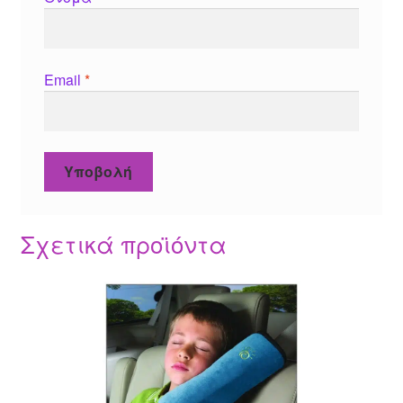
Email
*
Σχετικά προϊόντα
Αυτό
το
προϊόν
έχει
πολλαπλές