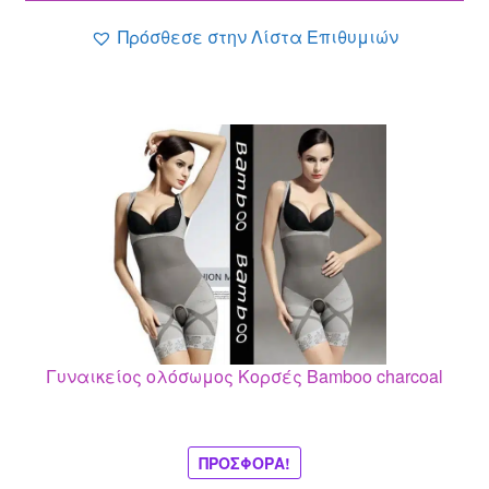
0.99 €.
Πρόσθεσε στην Λίστα Επιθυμιών
Αυτό
το
προϊόν
έχει
πολλαπλές
παραλλαγές.
Οι
επιλογές
μπορούν
Γυναικείος ολόσωμος Κορσές Bamboo charcoal
να
επιλεγούν
στη
σελίδα
ΠΡΟΣΦΟΡΆ!