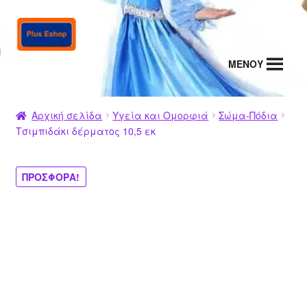
Απευθείας
Μετάβαση
μετάβαση
σε
στην
περιεχόμενο
MENΟΥ
πλοήγηση
Αρχική σελίδα
Υγεία και Ομορφιά
Σώμα-Πόδια
Τσιμπιδάκι δέρματος 10,5 εκ
ΠΡΟΣΦΟΡΆ!