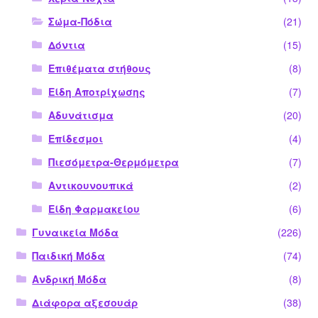
Σώμα-Πόδια
(21)
Δόντια
(15)
Επιθέματα στήθους
(8)
Είδη Αποτρίχωσης
(7)
Αδυνάτισμα
(20)
Επίδεσμοι
(4)
Πιεσόμετρα-Θερμόμετρα
(7)
Αντικουνουπικά
(2)
Είδη Φαρμακείου
(6)
Γυναικεία Μόδα
(226)
Παιδική Μόδα
(74)
Ανδρική Μόδα
(8)
Διάφορα αξεσουάρ
(38)