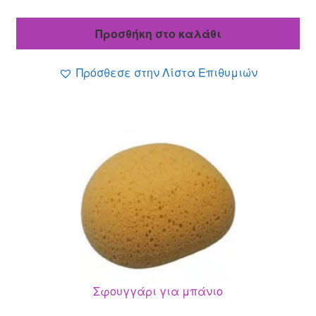
τρέχουσα
was:
τιμή
2.99 €.
Προσθήκη στο καλάθι
είναι:
1.79 €.
Πρόσθεσε στην Λίστα Επιθυμιών
Σφουγγάρι για μπάνιο