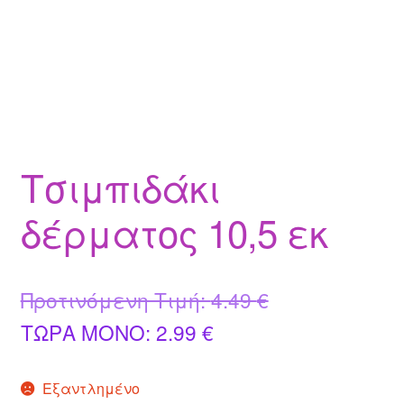
Τσιμπιδάκι
δέρματος 10,5 εκ
Original
Προτινόμενη Τιμή:
4.49
€
Η
price
ΤΩΡΑ MONO:
2.99
€
τρέχουσα
was:
Εξαντλημένο
τιμή
4.49 €.