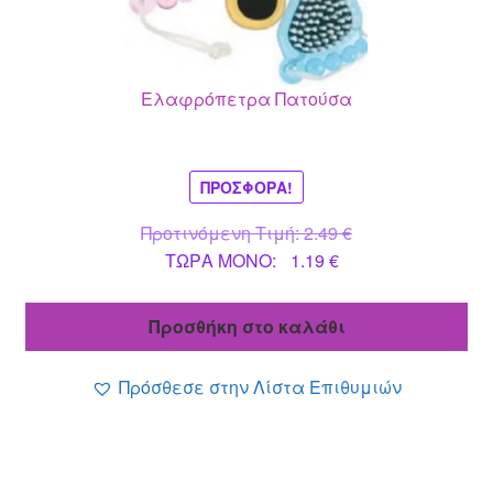
Ελαφρόπετρα Πατούσα
ΠΡΟΣΦΟΡΆ!
Original
Προτινόμενη Τιμή:
2.49
€
Η
price
ΤΩΡΑ MONO:
1.19
€
τρέχουσα
was:
τιμή
2.49 €.
Προσθήκη στο καλάθι
είναι:
1.19 €.
Πρόσθεσε στην Λίστα Επιθυμιών