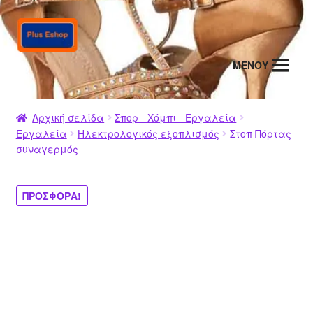
Απευθείας
Μετάβαση
μετάβαση
σε
στην
περιεχόμενο
MENΟΥ
πλοήγηση
Αρχική σελίδα
Σπορ - Χόμπι - Εργαλεία
Εργαλεία
Ηλεκτρολογικός εξοπλισμός
Στοπ Πόρτας
συναγερμός
ΠΡΟΣΦΟΡΆ!