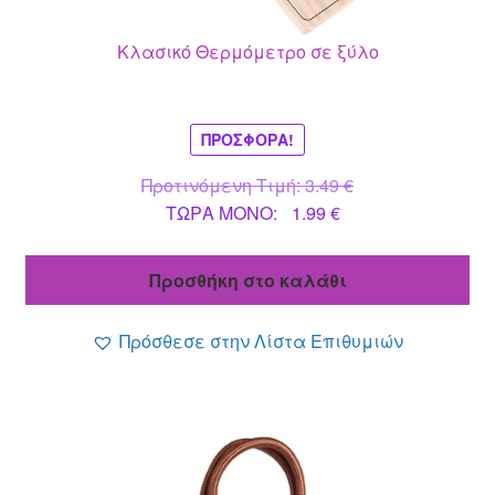
Κλασικό Θερμόμετρο σε ξύλο
ΠΡΟΣΦΟΡΆ!
Original
Προτινόμενη Τιμή:
3.49
€
Η
price
ΤΩΡΑ MONO:
1.99
€
τρέχουσα
was:
τιμή
3.49 €.
Προσθήκη στο καλάθι
είναι:
1.99 €.
Πρόσθεσε στην Λίστα Επιθυμιών