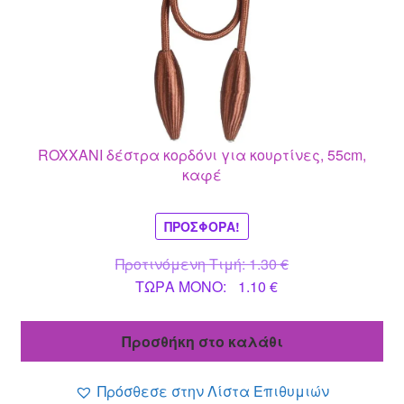
ROXXANI δέστρα κορδόνι για κουρτίνες, 55cm,
καφέ
ΠΡΟΣΦΟΡΆ!
Original
Προτινόμενη Τιμή:
1.30
€
Η
price
ΤΩΡΑ MONO:
1.10
€
τρέχουσα
was:
τιμή
1.30 €.
Προσθήκη στο καλάθι
είναι:
1.10 €.
Πρόσθεσε στην Λίστα Επιθυμιών