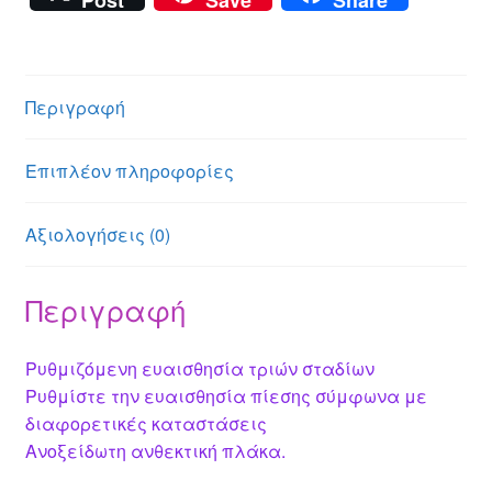
Post
Save
Share
ss
er
at
ss
ail
ail
er
tt
c
e
s
a
e
er
e
n
A
g
st
b
Περιγραφή
g
p
e
o
er
p
o
Επιπλέον πληροφορίες
k
Αξιολογήσεις (0)
Περιγραφή
Ρυθμιζόμενη ευαισθησία τριών σταδίων
Ρυθμίστε την ευαισθησία πίεσης σύμφωνα με
διαφορετικές καταστάσεις
Ανοξείδωτη ανθεκτική πλάκα.