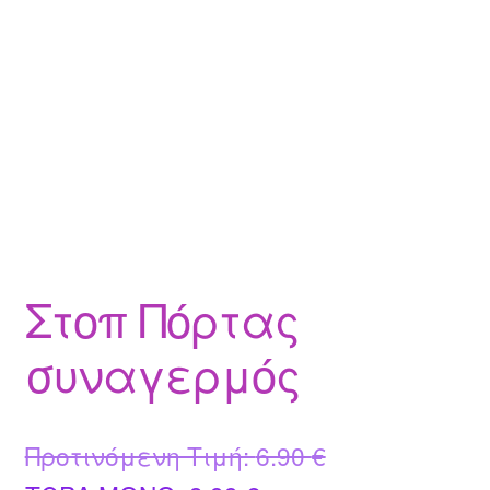
Στοπ Πόρτας
συναγερμός
Original
Προτινόμενη Τιμή:
6.90
€