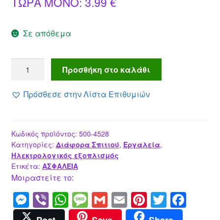
Η
price
ΤΩΡΑ MONO:
3.99
€
τρέχουσα
was:
Σε απόθεμα
τιμή
6.90 €.
είναι:
Στοπ
Προσθήκη στο καλάθι
3.99 €.
Πόρτας
συναγερμός
Πρόσθεσε στην Λίστα Επιθυμιών
ποσότητα
Κωδικός προϊόντος:
500-4528
Κατηγορίες:
Διάφορα Σπιτιού
,
Εργαλεία
,
Ηλεκτρολογικός εξοπλισμός
Ετικέτα:
ΑΣΦΑΛΕΙΑ
Μοιραστείτε το:
M
Vi
W
M
G
E
Pi
T
F
e
b
h
e
m
m
nt
wi
a