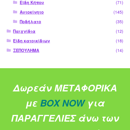
Είδη Κήπου
(71)
Αυτοκίνητο
(145)
Ποδήλατο
(35)
Παιχνίδια
(12)
Είδη κατοικίδιων
(18)
ΞΕΠΟΥΛΗΜΑ
(14)
Δωρεάν ΜΕΤΑΦΟΡΙΚΑ
με
BOX NOW
για
ΠΑΡΑΓΓΕΛΙΕΣ άνω των