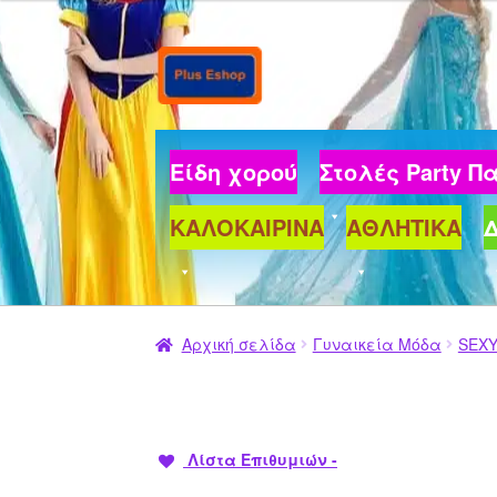
τιμή
21.
είναι:
Απευθείας
Μετάβαση
11.99 €.
μετάβαση
σε
στην
περιεχόμενο
πλοήγηση
Είδη χορού
Στολές Party 
ΚΑΛΟΚΑΙΡΙΝΑ
ΑΘΛΗΤΙΚΑ
Αρχική σελίδα
Γυναικεία Μόδα
SEX
Λίστα Επιθυμιών -