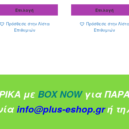
τιμή
12.99 €.
τ
Επιλογή
Επιλογή
είναι:
ε
4.99 €.
7
Πρόσθεσε στην Λίστα
Πρόσθεσε στην Λίστ
Επιθυμιών
Επιθυμιών
ΡΙΚΑ με
BOX NOW
για ΠΑΡΑ
νία
info@plus-eshop.gr
ή τηλ