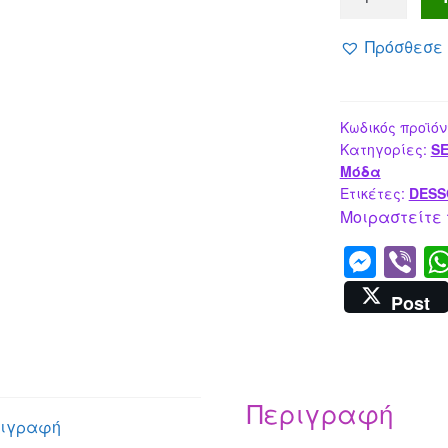
μαύρο
δαντελωτό
Πρόσθεσε 
κορμάκι
Β349
ποσότητα
Κωδικός προϊόν
Κατηγορίες:
S
Μόδα
Ετικέτες:
DESS
Μοιραστείτε 
M
Vi
e
b
Post
ss
er
e
n
Περιγραφή
g
ιγραφή