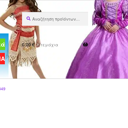
Αναζήτηση
Αναζήτηση
για:
κά
0.00
€
0 τεμάχια
ΜΑ
349