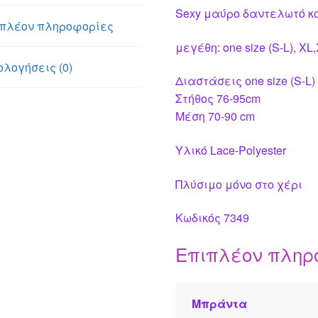
er
Sexy μαύρο δαντελωτό κο
πλέον πληροφορίες
μεγέθη: one size (S-L), XL
ολογήσεις (0)
Διαστάσεις one size (S-L)
Στήθος 76-95cm
Μέση 70-90 cm
Υλικό Lace-Polyester
Πλύσιμο μόνο στο χέρι
Κωδικός 7349
Επιπλέον πληρ
Μπράντα