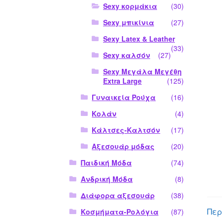
Sexy κορμάκια
(30)
Sexy μπικίνια
(27)
Sexy Latex & Leather
(33)
Sexy καλσόν
(27)
Sexy Μεγάλα Μεγέθη
Extra Large
(125)
Γυναικεία Ρούχα
(16)
Κολάν
(4)
Κάλτσες-Καλτσόν
(17)
Αξεσουάρ μόδας
(20)
Παιδική Μόδα
(74)
Ανδρική Μόδα
(8)
Διάφορα αξεσουάρ
(38)
Περ
Κοσμήματα-Ρολόγια
(87)