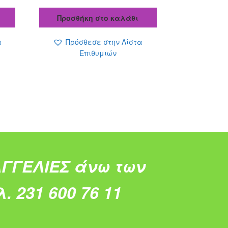
ιμή
14.99 €.
τιμή
12.99 €.
Προσθήκη στο καλάθι
ίναι:
είναι:
.99 €.
4.99 €.
α
Πρόσθεσε στην Λίστα
Επιθυμιών
ΓΓΕΛΙΕΣ άνω των
. 231 600 76 11