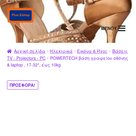
Απευθείας
Μετάβαση
μετάβαση
σε
στην
περιεχόμενο
MENΟΥ
πλοήγηση
Αρχική σελίδα
Ηλεκτρικά
Εικόνα & Ήχος
Βάσεις
TV - Projectors - PC
POWERTECH βάση γραφείου οθόνης
& laptop , 17-32″, έως 10kg
ΠΡΟΣΦΟΡΆ!