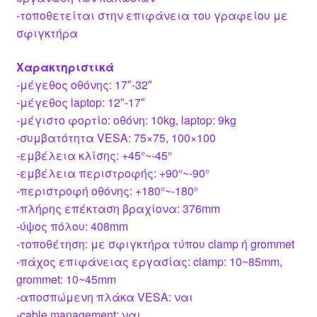
-τοποθετείται στην επιφάνεια του γραφείου με
σφιγκτήρα
Χαρακτηριστικά
-μέγεθος οθόνης: 17″-32″
-μέγεθος laptop: 12″-17″
-μέγιστο φορτίο: οθόνη: 10kg, laptop: 9kg
-συμβατότητα VESA: 75×75, 100×100
-εμβέλεια κλίσης: +45°~-45°
-εμβέλεια περιστροφής: +90°~-90°
-περιστροφή οθόνης: +180°~-180°
-πλήρης επέκταση βραχίονα: 376mm
-ύψος πόλου: 408mm
-τοποθέτηση: με σφιγκτήρα τύπου clamp ή grommet
-πάχος επιφάνειας εργασίας: clamp: 10~85mm,
grommet: 10~45mm
-αποσπώμενη πλάκα VESA: ναι
-cable management: ναι