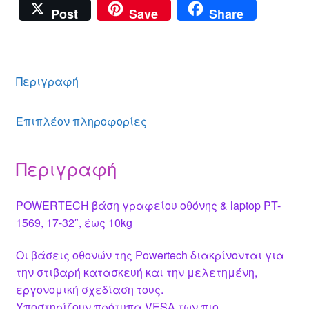
e
b
h
e
m
m
nt
wi
a
Post
Save
Share
ss
er
at
ss
ail
ail
er
tt
c
e
s
a
e
er
e
n
A
g
st
b
Περιγραφή
g
p
e
o
er
p
o
Επιπλέον πληροφορίες
k
Περιγραφή
POWERTECH βάση γραφείου οθόνης & laptop PT-
1569, 17-32″, έως 10kg
Οι βάσεις οθονών της Powertech διακρίνονται για
την στιβαρή κατασκευή και την μελετημένη,
εργονομική σχεδίαση τους.
Υποστηρίζουν πρότυπα VESA των πιο