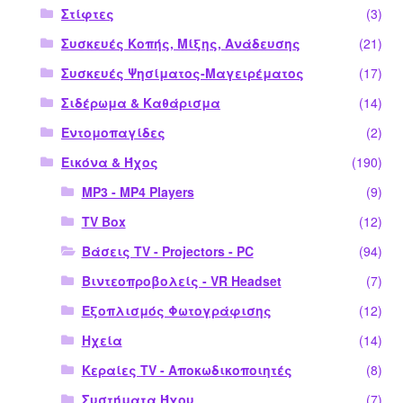
Στίφτες
(3)
Συσκευές Κοπής, Μίξης, Ανάδευσης
(21)
Συσκευές Ψησίματος-Μαγειρέματος
(17)
Σιδέρωμα & Καθάρισμα
(14)
Εντομοπαγίδες
(2)
Εικόνα & Ήχος
(190)
MP3 - MP4 Players
(9)
TV Box
(12)
Βάσεις TV - Projectors - PC
(94)
Βιντεοπροβολείς - VR Headset
(7)
Εξοπλισμός Φωτογράφισης
(12)
Ηχεία
(14)
Κεραίες TV - Αποκωδικοποιητές
(8)
Συστήματα Ήχου
(7)