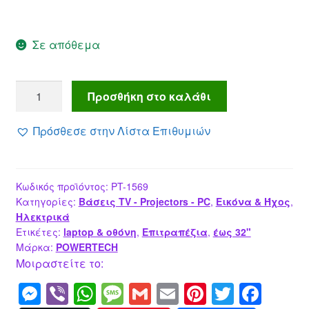
Σε απόθεμα
POWERTECH
Προσθήκη στο καλάθι
βάση
γραφείου
Πρόσθεσε στην Λίστα Επιθυμιών
οθόνης
&
laptop
Κωδικός προϊόντος:
PT-1569
,
Κατηγορίες:
Βάσεις TV - Projectors - PC
,
Εικόνα & Ήχος
,
17-
Ηλεκτρικά
32",
Ετικέτες:
laptop & οθόνη
,
Επιτραπέζια
,
έως 32"
έως
Μάρκα:
POWERTECH
10kg
Μοιραστείτε το:
ποσότητα
M
Vi
W
M
G
E
Pi
T
F