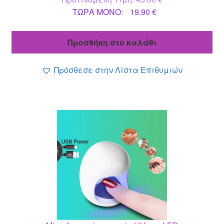
Η
price
ΤΩΡΑ MONO:
19.90
€
τρέχουσα
was:
τιμή
45.00 €.
Προσθήκη στο καλάθι
είναι:
19.90 €.
Πρόσθεσε στην Λίστα Επιθυμιών