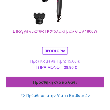
Επαγγελματικό Πιστολάκι μαλλιών 1800W
ΠΡΟΣΦΟΡΆ!
Original
Προτινόμενη Τιμή:
45.00
€
Η
price
ΤΩΡΑ MONO:
28.90
€
τρέχουσα
was:
τιμή
45.00 €.
Προσθήκη στο καλάθι
είναι:
28.90 €.
Πρόσθεσε στην Λίστα Επιθυμιών