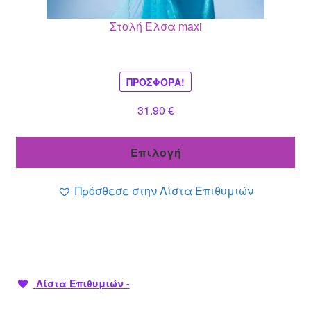
μπορούν
Στολή Ελσα maxi
να
επιλεγούν
στη
σελίδα
ΠΡΟΣΦΟΡΆ!
του
31.90
€
προϊόντος
Επιλογή
Πρόσθεσε στην Λίστα Επιθυμιών
Λίστα Επιθυμιών -