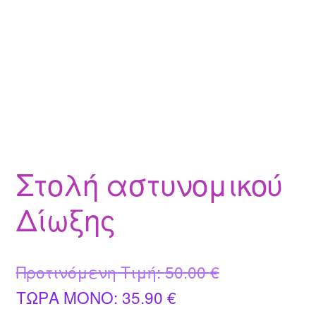
Στολή αστυνομικού
Δίωξης
Original
Προτινόμενη Τιμή:
50.00
€
Η
price
ΤΩΡΑ MONO:
35.90
€