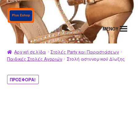
Απευθείας
Μετάβαση
μετάβαση
σε
στην
περιεχόμενο
MENΟΥ
πλοήγηση
Αρχική σελίδα
Στολές Party και Παραστάσεων
Παιδικές Στολές Αγοριών
Στολή αστυνομικού Δίωξης
ΠΡΟΣΦΟΡΆ!