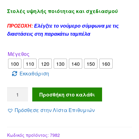
τρέχουσα
was:
Στολές υψηλής ποιότητας και σχεδιασμού
τιμή
50.00 €.
είναι:
ΠΡΟΣΟΧΗ:
Ελέγξτε το νούμερο σύμφωνα με τις
35.90 €.
διαστάσεις στη παρακάτω ταμπέλα
Μέγεθος
100
110
120
130
140
150
160
Εκκαθάριση
Στολή
Προσθήκη στο καλάθι
αστυνομικού
Δίωξης
Πρόσθεσε στην Λίστα Επιθυμιών
ποσότητα
Κωδικός προϊόντος:
7982