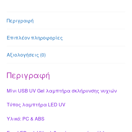
e
s
a
e
er
e
n
A
g
st
b
Περιγραφή
g
p
e
o
er
p
o
Επιπλέον πληροφορίες
k
Αξιολογήσεις (0)
Περιγραφή
Μίνι USB UV Gel λαμπτήρα σκλήρυνσης νυχιών
Τύπος λαμπτήρα LED UV
Υλικό: PC & ABS