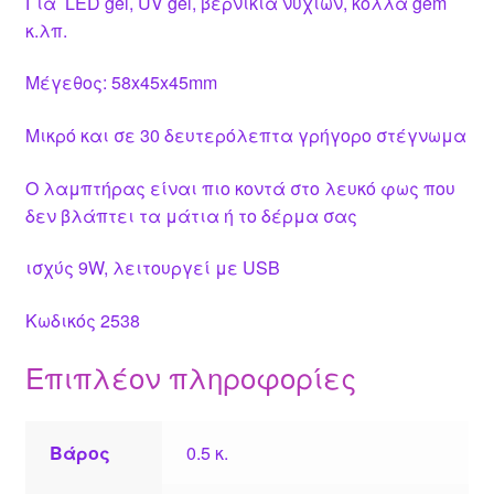
Για LED gel, UV gel, βερνίκια νυχιών, κόλλα gem
κ.λπ.
Μέγεθος: 58x45x45mm
Μικρό και σε 30 δευτερόλεπτα γρήγορο στέγνωμα
Ο λαμπτήρας είναι πιο κοντά στο λευκό φως που
δεν βλάπτει τα μάτια ή το δέρμα σας
ισχύς 9W, λειτουργεί με USB
Κωδικός 2538
Επιπλέον πληροφορίες
Βάρος
0.5 κ.