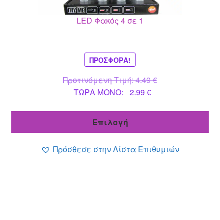
μπορούν
LED Φακός 4 σε 1
να
επιλεγούν
στη
σελίδα
ΠΡΟΣΦΟΡΆ!
του
Original
Προτινόμενη Τιμή:
4.49
€
προϊόντος
Η
price
ΤΩΡΑ MONO:
2.99
€
τρέχουσα
was:
τιμή
4.49 €.
Επιλογή
είναι:
2.99 €.
Πρόσθεσε στην Λίστα Επιθυμιών