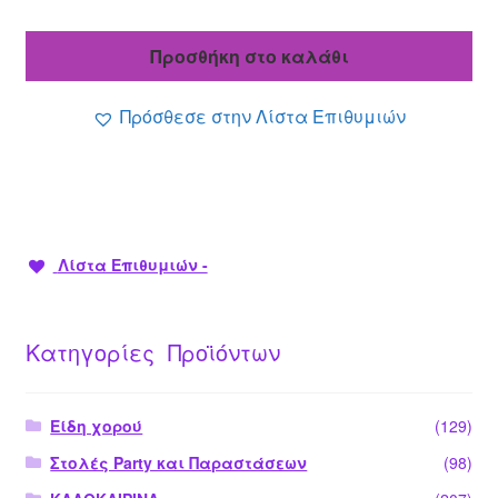
τρέχουσα
was:
τιμή
19.90 €.
Προσθήκη στο καλάθι
είναι:
11.99 €.
Πρόσθεσε στην Λίστα Επιθυμιών
Λίστα Επιθυμιών -
Κατηγορίες Προϊόντων
Είδη χορού
(129)
Στολές Party και Παραστάσεων
(98)