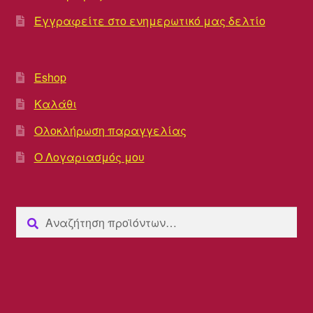
Εγγραφείτε στο ενημερωτικό μας δελτίο
Eshop
Καλάθι
Ολοκλήρωση παραγγελίας
Ο Λογαριασμός μου
Αναζήτηση
Αναζήτηση
για: