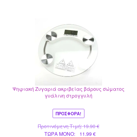
Ψηφιακή Ζυγαριά ακριβείας βάρους σώματος
γυάλινη στρογγυλή
ΠΡΟΣΦΟΡΆ!
Original
Προτινόμενη Τιμή:
19.90
€
Η
price
ΤΩΡΑ MONO:
11.99
€