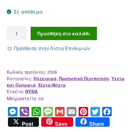
τρέχουσα
was:
Σε απόθεμα
τιμή
14.00 €.
είναι:
Μίνι
Προσθήκη στο καλάθι
6.99 €.
Φουρνάκι
νυχιών
Πρόσθεσε στην Λίστα Επιθυμιών
UV
και
LED
Κωδικός προϊόντος:
2538
ποσότητα
Κατηγορίες:
Ηλεκτρικά
,
Προσωπική Περιποίηση
,
Υγεία
και Ομορφιά
,
Χέρια-Νύχια
Ετικέτα:
ΝΥΧΙΑ
Μοιραστείτε το:
M
Vi
W
M
G
E
Pi
T
F
e
b
h
e
m
m
nt
wi
a
Post
Save
Share
ss
er
at
ss
ail
ail
er
tt
c