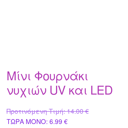
Μίνι Φουρνάκι
νυχιών UV και LED
Original
Προτινόμενη Τιμή:
14.00
€
Η
price
ΤΩΡΑ MONO:
6.99
€