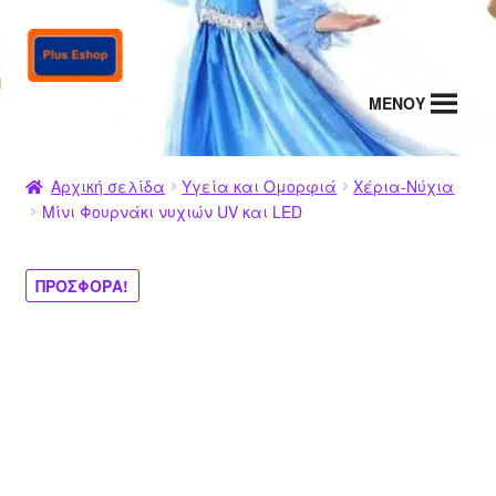
Απευθείας
Μετάβαση
μετάβαση
σε
στην
περιεχόμενο
MENΟΥ
πλοήγηση
Αρχική σελίδα
Υγεία και Ομορφιά
Χέρια-Νύχια
Μίνι Φουρνάκι νυχιών UV και LED
ΠΡΟΣΦΟΡΆ!