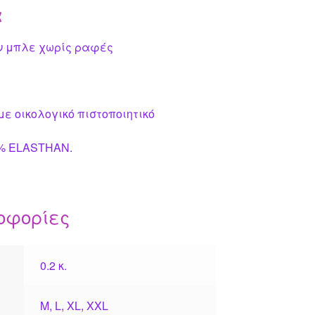
k
α
άν μπλε χωρίς ραφές
με οικολογικό πιστοποιητικό
0%
ELASTHAN
.
οφορίες
0.2 κ.
M, L, XL, XXL