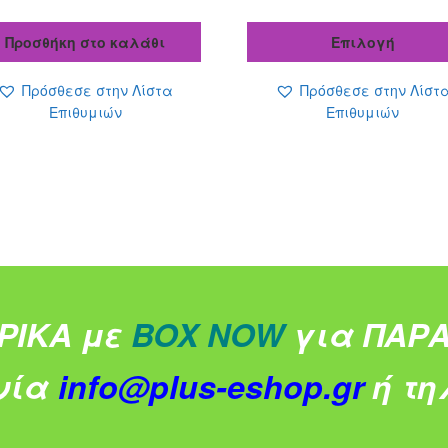
τρέχουσα
was:
τ
τιμή
14.90 €.
τ
Προσθήκη στο καλάθι
Επιλογή
είναι:
ε
6.99 €.
3
Πρόσθεσε στην Λίστα
Πρόσθεσε στην Λίστ
Επιθυμιών
Επιθυμιών
ΡΙΚΑ με
BOX NOW
για ΠΑΡΑ
νία
info@plus-eshop.gr
ή τηλ