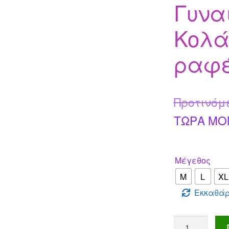
Γυναι
Κολά
ραφ
Προτινόμ
ΤΩΡΑ MO
Μέγεθος
M
L
XL
Εκκαθάρ
Γυναικείο