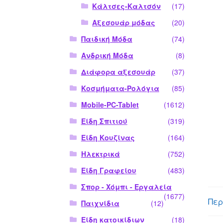
Κάλτσες-Καλτσόν
(17)
Αξεσουάρ μόδας
(20)
Παιδική Μόδα
(74)
Ανδρική Μόδα
(8)
Διάφορα αξεσουάρ
(37)
Κοσμήματα-Ρολόγια
(85)
Mobile-PC-Tablet
(1612)
Είδη Σπιτιού
(319)
Είδη Κουζίνας
(164)
Ηλεκτρικά
(752)
Είδη Γραφείου
(483)
Σπορ - Χόμπι - Εργαλεία
(1677)
Περ
Παιχνίδια
(12)
Είδη κατοικίδιων
(18)