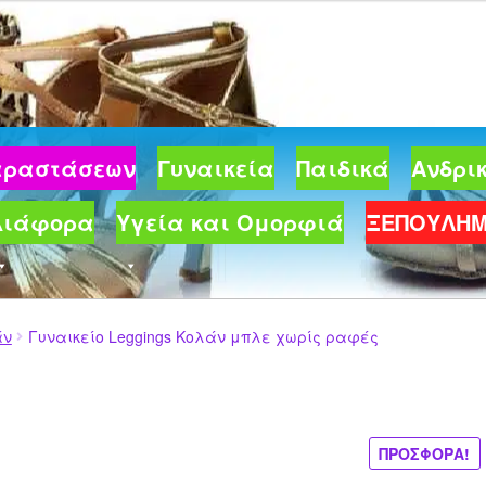
99 €.
Παραστάσεων
Γυναικεία
Παιδικά
Ανδρι
Διάφορα
Υγεία και Ομορφιά
ΞΕΠΟΥΛΗ
άν
Γυναικείο Leggings Κολάν μπλε χωρίς ραφές
ΠΡΟΣΦΟΡΆ!