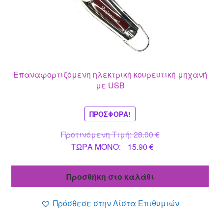
Επαναφορτιζόμενη ηλεκτρική κουρευτική μηχανή
με USB
ΠΡΟΣΦΟΡΆ!
Original
Προτινόμενη Τιμή:
28.00
€
Η
price
ΤΩΡΑ MONO:
15.90
€
τρέχουσα
was:
τιμή
28.00 €.
Προσθήκη στο καλάθι
είναι:
15.90 €.
Πρόσθεσε στην Λίστα Επιθυμιών