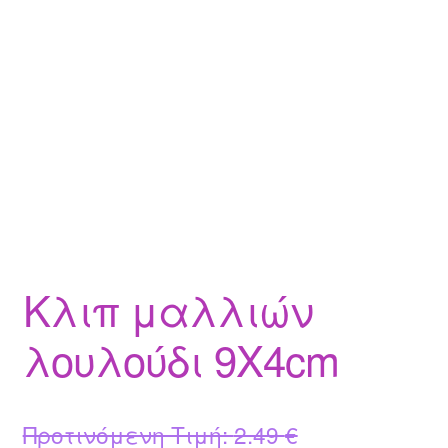
Κλιπ μαλλιών
λουλούδι 9Χ4cm
Original
Προτινόμενη Τιμή:
2.49
€