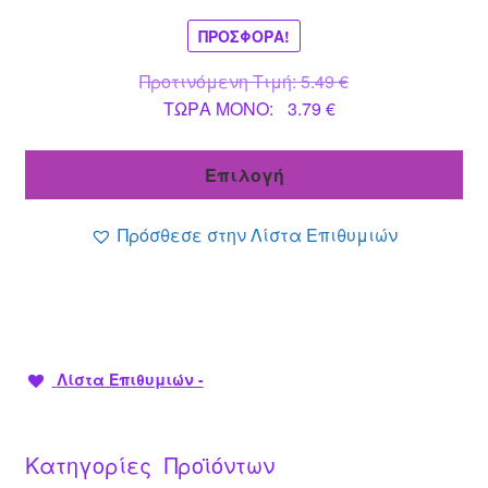
στη
σελίδα
ΠΡΟΣΦΟΡΆ!
του
Original
Προτινόμενη Τιμή:
5.49
€
προϊόντος
Η
price
ΤΩΡΑ MONO:
3.79
€
τρέχουσα
was:
τιμή
5.49 €.
Επιλογή
είναι:
3.79 €.
Πρόσθεσε στην Λίστα Επιθυμιών
Λίστα Επιθυμιών -
Κατηγορίες Προϊόντων