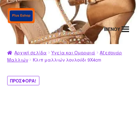
Απευθείας
Μετάβαση
μετάβαση
σε
στην
περιεχόμενο
MENΟΥ
πλοήγηση
Αρχική σελίδα
Υγεία και Ομορφιά
Αξεσουάρ
Μαλλιών
Κλιπ μαλλιών λουλούδι 9Χ4cm
ΠΡΟΣΦΟΡΆ!