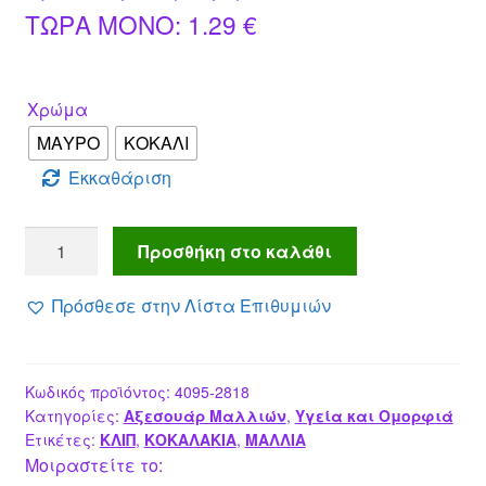
Η
price
ΤΩΡΑ MONO:
1.29
€
τρέχουσα
was:
τιμή
2.49 €.
Χρώμα
είναι:
ΜΑΥΡΟ
ΚΟΚΑΛΙ
1.29 €.
Εκκαθάριση
Κλιπ
Προσθήκη στο καλάθι
μαλλιών
λουλούδι
Πρόσθεσε στην Λίστα Επιθυμιών
9Χ4cm
ποσότητα
Κωδικός προϊόντος:
4095-2818
Κατηγορίες:
Αξεσουάρ Μαλλιών
,
Υγεία και Ομορφιά
Ετικέτες:
ΚΛΙΠ
,
ΚΟΚΑΛΑΚΙΑ
,
ΜΑΛΛΙΑ
Μοιραστείτε το: