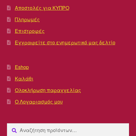
Αποστολές για ΚΥΠΡΟ
Πληρωμές
Επιστροφές
Εγγραφείτε στο ενημερωτικό μας δελτίο
Eshop
Καλάθι
Ολοκλήρωση παραγγελίας
Ο Λογαριασμός μου
Αναζήτηση
Αναζήτηση
για: