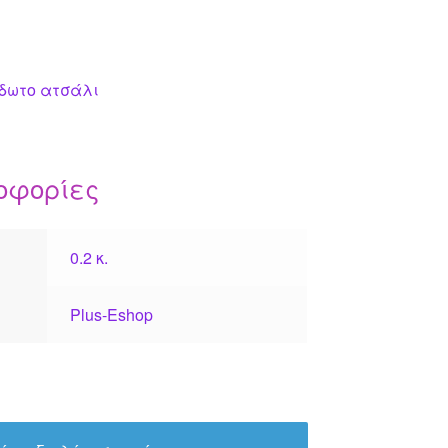
ίδωτο ατσάλι
οφορίες
0.2 κ.
Plus-Eshop