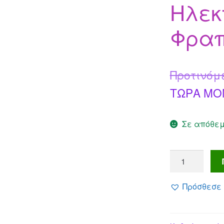
Ηλεκ
Φρα
Προτινόμ
ΤΩΡΑ MO
Σε απόθε
Ηλεκτρικό
Μιξεράκι
Φραπέ
Πρόσθεσε 
ποσότητα