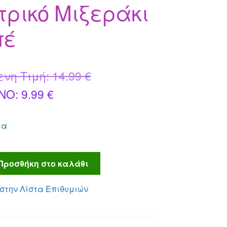
τρικό Μιξεράκι
πέ
Original
ενη Τιμή:
14.99
€
Η
price
NO:
9.99
€
τρέχουσα
was:
μα
τιμή
14.99 €.
είναι:
Προσθήκη στο καλάθι
9.99 €.
στην Λίστα Επιθυμιών