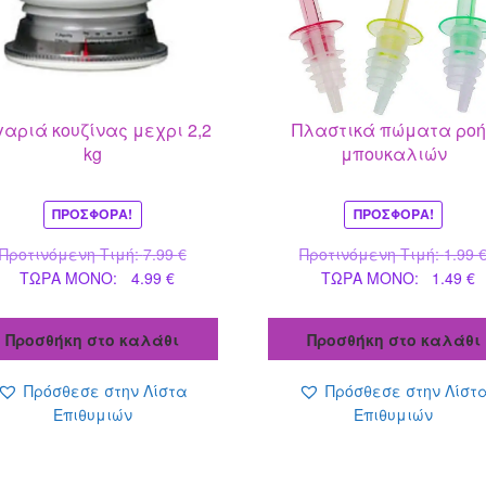
γαριά κουζίνας μεχρι 2,2
Πλαστικά πώματα ροή
kg
μπουκαλιών
ΠΡΟΣΦΟΡΆ!
ΠΡΟΣΦΟΡΆ!
Original
Προτινόμενη Τιμή:
7.99
€
Προτινόμενη Τιμή:
1.99
Η
price
Η
ΤΩΡΑ MONO:
4.99
€
ΤΩΡΑ MONO:
1.49
€
τρέχουσα
was:
τ
τιμή
7.99 €.
τ
Προσθήκη στο καλάθι
Προσθήκη στο καλάθι
είναι:
ε
4.99 €.
1
Πρόσθεσε στην Λίστα
Πρόσθεσε στην Λίστ
Επιθυμιών
Επιθυμιών