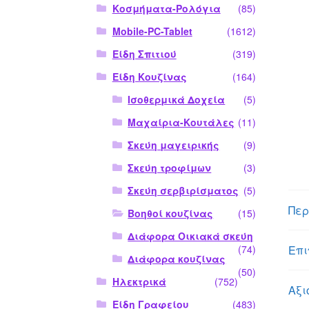
Κοσμήματα-Ρολόγια
(85)
Mobile-PC-Tablet
(1612)
Είδη Σπιτιού
(319)
Είδη Κουζίνας
(164)
Ισοθερμικά Δοχεία
(5)
Μαχαίρια-Κουτάλες
(11)
Σκεύη μαγειρικής
(9)
Σκεύη τροφίμων
(3)
Σκεύη σερβιρίσματος
(5)
Περ
Βοηθοί κουζίνας
(15)
Διάφορα Οικιακά σκεύη
Επι
(74)
Διάφορα κουζίνας
(50)
Ηλεκτρικά
(752)
Αξι
Είδη Γραφείου
(483)