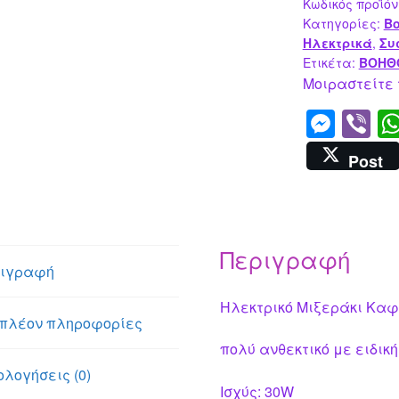
Κωδικός προϊόν
Κατηγορίες:
Βο
Ηλεκτρικά
,
Συ
Ετικέτα:
ΒΟΗΘΟ
Μοιραστείτε 
M
Vi
e
b
Post
ss
er
e
n
Περιγραφή
g
ιγραφή
er
Ηλεκτρικό Μιξεράκι Κα
πλέον πληροφορίες
πολύ ανθεκτικό με ειδικ
ολογήσεις (0)
Ισχύς: 30W