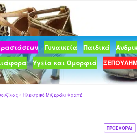
99 €.
Παραστάσεων
Γυναικεία
Παιδικά
Ανδρι
Διάφορα
Υγεία και Ομορφιά
ΞΕΠΟΥΛΗ
κουζίνας
Ηλεκτρικό Μιξεράκι Φραπέ
ΠΡΟΣΦΟΡΆ!