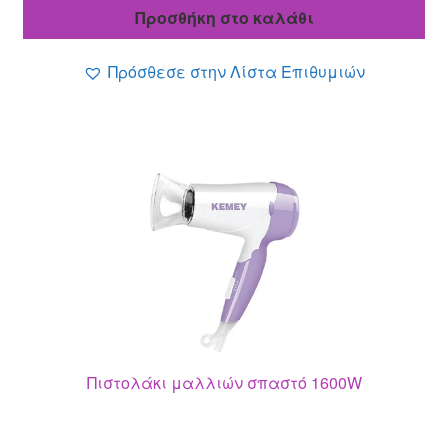
τιμή
14.00 €.
Προσθήκη στο καλάθι
είναι:
6.99 €.
Πρόσθεσε στην Λίστα Επιθυμιών
Πιστολάκι μαλλιών σπαστό 1600W