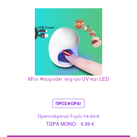
Μίνι Φουρνάκι νυχιών UV και LED
ΠΡΟΣΦΟΡΆ!
Original
Προτινόμενη Τιμή:
14.00
€
Η
price
ΤΩΡΑ MONO:
6.99
€
τρέχουσα
was: