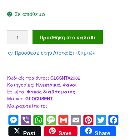
Σε απόθεμα
GLOCUSENT
Προσθήκη στο καλάθι
LED
φακός
Πρόσθεσε στην Λίστα Επιθυμιών
διαβάσματος
,
επαναφορτιζόμενος,
Κωδικός προϊόντος:
GLCSNTA2902
έως
Κατηγορίες:
Ηλεκτρικά
,
Φανοί
63lm,
Ετικέτα:
Φακός διαβάσματος
λευκός
Μάρκα:
GLOCUSENT
ποσότητα
Μοιραστείτε το:
M
Vi
W
M
G
E
Pi
T
F
e
b
h
e
m
m
nt
wi
a
Post
Save
Share