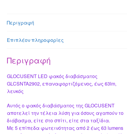
ss
er
at
ss
ail
ail
er
tt
c
e
s
a
e
er
e
n
A
g
st
b
Περιγραφή
g
p
e
o
er
p
o
Επιπλέον πληροφορίες
k
Περιγραφή
GLOCUSENT LED φακός διαβάσματος
GLCSNTA2902, επαναφορτιζόμενος, έως 63lm,
λευκός
Αυτός ο φακός διαβάσματος της GLOCUSENT
αποτελεί την τέλεια λύση για όσους αγαπούν το
διάβασμα, είτε στο σπίτι, είτε στα ταξίδια.
Με 5 επίπεδα φωτεινότητας από 2 έως 63 lumens