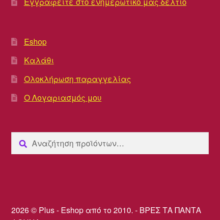
Εγγραφείτε στο ενημερωτικό μας δελτίο
Eshop
Καλάθι
Ολοκλήρωση παραγγελίας
Ο Λογαριασμός μου
Αναζήτηση
Αναζήτηση
για:
2026 © Plus - Eshop από το 2010. - ΒΡΕΣ ΤΑ ΠΑΝΤΑ