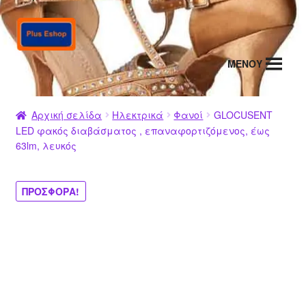
Απευθείας
Μετάβαση
μετάβαση
σε
στην
περιεχόμενο
MENΟΥ
πλοήγηση
Αρχική σελίδα
Ηλεκτρικά
Φανοί
GLOCUSENT
LED φακός διαβάσματος , επαναφορτιζόμενος, έως
63lm, λευκός
ΠΡΟΣΦΟΡΆ!