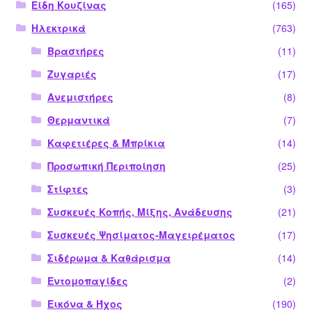
Είδη Κουζίνας
(165)
Ηλεκτρικά
(763)
Βραστήρες
(11)
Ζυγαριές
(17)
Ανεμιστήρες
(8)
Θερμαντικά
(7)
Καφετιέρες & Μπρίκια
(14)
Προσωπική Περιποίηση
(25)
Στίφτες
(3)
Συσκευές Κοπής, Μίξης, Ανάδευσης
(21)
Συσκευές Ψησίματος-Μαγειρέματος
(17)
Σιδέρωμα & Καθάρισμα
(14)
Εντομοπαγίδες
(2)
Εικόνα & Ήχος
(190)