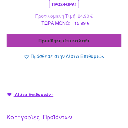
ΠΡΟΣΦΟΡΆ!
Original
Προτινόμενη Τιμή:
24.90
€
Η
price
ΤΩΡΑ MONO:
15.99
€
τρέχουσα
was:
τιμή
24.90 €.
Προσθήκη στο καλάθι
είναι:
15.99 €.
Πρόσθεσε στην Λίστα Επιθυμιών
Λίστα Επιθυμιών -
Κατηγορίες Προϊόντων