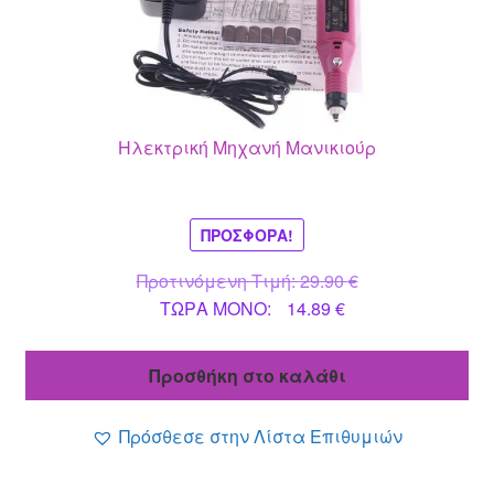
Ηλεκτρική Μηχανή Μανικιούρ
ΠΡΟΣΦΟΡΆ!
Original
Προτινόμενη Τιμή:
29.90
€
Η
price
ΤΩΡΑ MONO:
14.89
€
τρέχουσα
was:
τιμή
29.90 €.
Προσθήκη στο καλάθι
είναι:
14.89 €.
Πρόσθεσε στην Λίστα Επιθυμιών