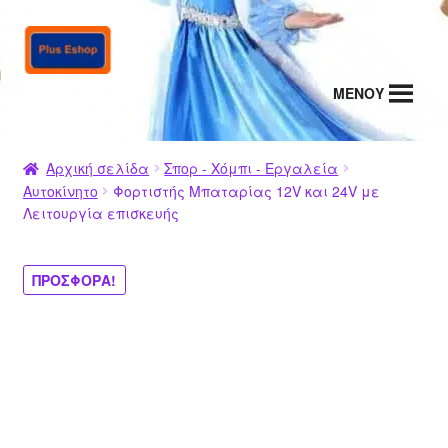
Απευθείας
Μετάβαση
μετάβαση
σε
στην
περιεχόμενο
MENΟΥ
πλοήγηση
Αρχική σελίδα
Σπορ - Χόμπι - Εργαλεία
Αυτοκίνητο
Φορτιστής Μπαταρίας 12V και 24V με
Λειτουργία επισκευής
ΠΡΟΣΦΟΡΆ!