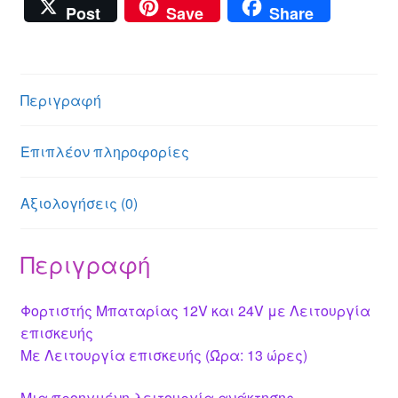
e
b
h
e
m
m
nt
wi
a
Post
Save
Share
ss
er
at
ss
ail
ail
er
tt
c
e
s
a
e
er
e
n
A
g
st
b
Περιγραφή
g
p
e
o
er
p
o
Επιπλέον πληροφορίες
k
Αξιολογήσεις (0)
Περιγραφή
Φορτιστής Μπαταρίας 12V και 24V με Λειτουργία
επισκευής
Με Λειτουργία επισκευής (Ώρα: 13 ώρες)
Μια προηγμένη λειτουργία ανάκτησης