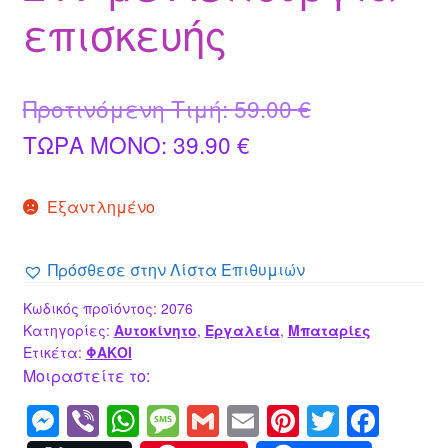
επισκευής
Original
Προτινόμενη Τιμή:
59.00
€
Η
price
ΤΩΡΑ MONO:
39.90
€
τρέχουσα
was:
Εξαντλημένο
τιμή
59.00 €.
είναι:
Πρόσθεσε στην Λίστα Επιθυμιών
39.90 €.
Κωδικός προϊόντος:
2076
Κατηγορίες:
Αυτοκίνητο
,
Εργαλεία
,
Μπαταρίες
Ετικέτα:
ΦΑΚΟΙ
Μοιραστείτε το:
M
Vi
W
M
G
E
Pi
T
F