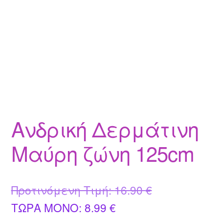
Ανδρική Δερμάτινη
Μαύρη ζώνη 125cm
Original
Προτινόμενη Τιμή:
16.90
€
Η
price
ΤΩΡΑ MONO:
8.99
€