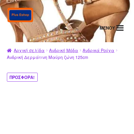
Απευθείας
Μετάβαση
μετάβαση
σε
στην
περιεχόμενο
MENΟΥ
πλοήγηση
Αρχική σελίδα
Ανδρική Μόδα
Ανδρικά Ρούχα
Ανδρική Δερμάτινη Μαύρη ζώνη 125cm
ΠΡΟΣΦΟΡΆ!