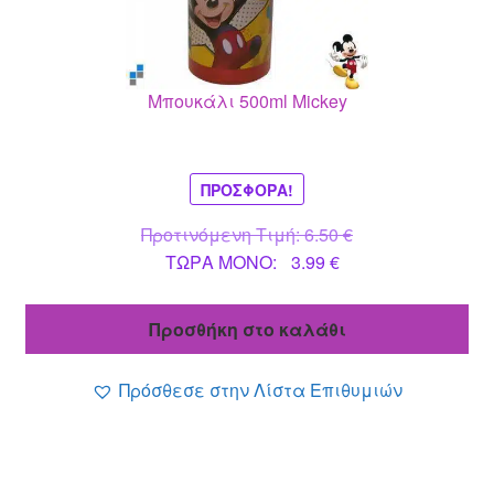
Μπουκάλι 500ml Mickey
ΠΡΟΣΦΟΡΆ!
Original
Προτινόμενη Τιμή:
6.50
€
Η
price
ΤΩΡΑ MONO:
3.99
€
τρέχουσα
was:
τιμή
6.50 €.
Προσθήκη στο καλάθι
είναι:
3.99 €.
Πρόσθεσε στην Λίστα Επιθυμιών