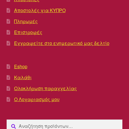
Αποστολές για ΚΥΠΡΟ
Πληρωμές
Επιστροφές
Εγγραφείτε στο ενημερωτικό μας δελτίο
Eshop
Καλάθι
Ολοκλήρωση παραγγελίας
Ο Λογαριασμός μου
Αναζήτηση
Αναζήτηση