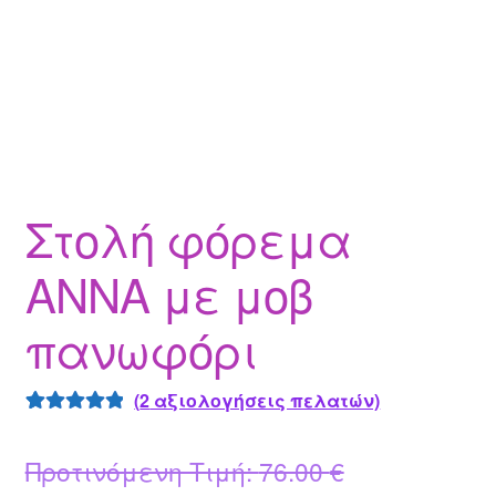
Στολή φόρεμα
ΑΝΝΑ με μοβ
πανωφόρι
(
2
αξιολογήσεις πελατών)
Βαθμολογήθ
2
ηκε με
5.00
Original
Προτινόμενη Τιμή:
76.00
€
από 5 με