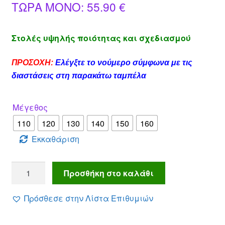
Η
price
ΤΩΡΑ MONO:
55.90
€
βάση
βαθμολογίες
τρέχουσα
was:
πελάτη
Στολές υψηλής ποιότητας και σχεδιασμού
τιμή
76.00 €.
είναι:
ΠΡΟΣΟΧΗ:
Ελέγξτε το νούμερο σύμφωνα με τις
55.90 €.
διαστάσεις στη παρακάτω ταμπέλα
Μέγεθος
110
120
130
140
150
160
Εκκαθάριση
Στολή
Προσθήκη στο καλάθι
φόρεμα
ΑΝΝΑ
Πρόσθεσε στην Λίστα Επιθυμιών
με
μοβ