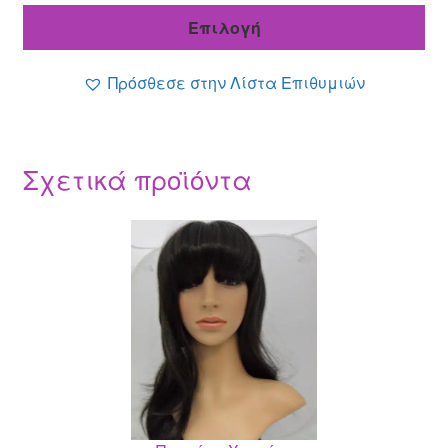
τιμή
46.00 €.
Επιλογή
είναι:
31.90 €.
Πρόσθεσε στην Λίστα Επιθυμιών
Σχετικά προϊόντα