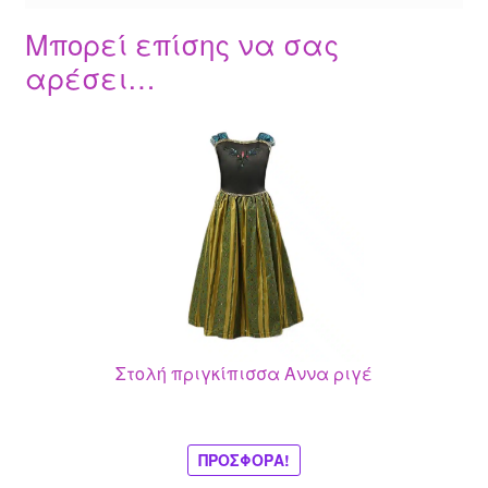
Μπορεί επίσης να σας
αρέσει…
Αυτό
το
προϊόν
έχει
πολλαπλές
παραλλαγές.
Οι
επιλογές
μπορούν
Στολή πριγκίπισσα Αννα ριγέ
να
επιλεγούν
στη
σελίδα
ΠΡΟΣΦΟΡΆ!