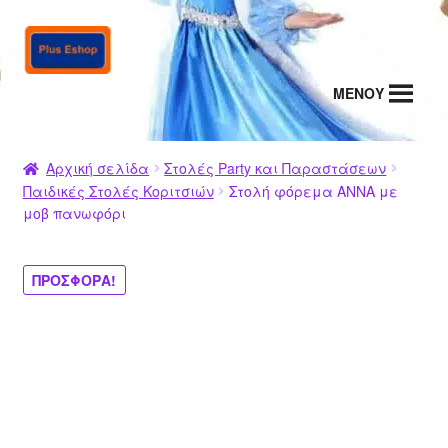
Απευθείας
Μετάβαση
μετάβαση
σε
στην
περιεχόμενο
MENΟΥ
πλοήγηση
Αρχική σελίδα
Στολές Party και Παραστάσεων
Παιδικές Στολές Κοριτσιών
Στολή φόρεμα ΑΝΝΑ με
μοβ πανωφόρι
ΠΡΟΣΦΟΡΆ!