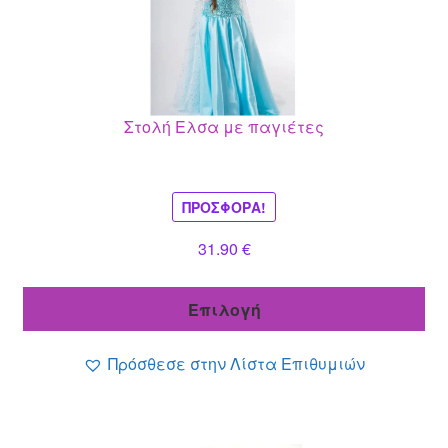
πολλαπλές
παραλλαγές.
Οι
επιλογές
μπορούν
Στολή Ελσα με παγιέτες
να
επιλεγούν
στη
σελίδα
ΠΡΟΣΦΟΡΆ!
του
31.90
€
προϊόντος
Επιλογή
Πρόσθεσε στην Λίστα Επιθυμιών