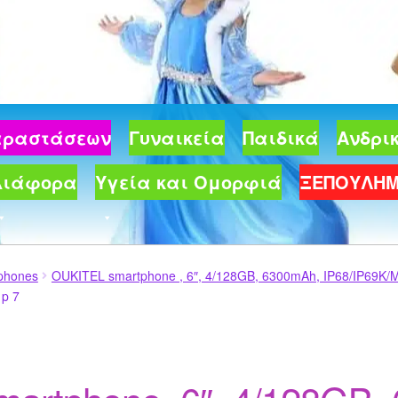
Παραστάσεων
Γυναικεία
Παιδικά
Ανδρι
Διάφορα
Υγεία και Ομορφιά
ΞΕΠΟΥΛΗ
phones
OUKITEL smartphone , 6″, 4/128GB, 6300mAh, IP68/IP69K
 p 7