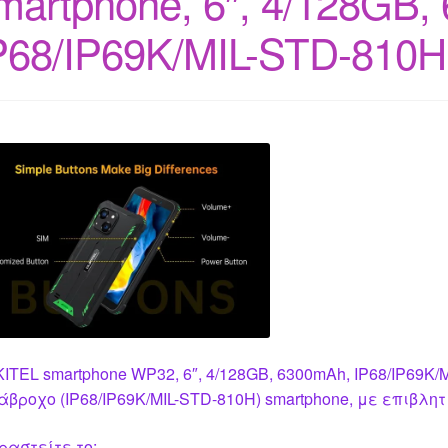
martphone, 6″, 4/128GB,
P68/IP69K/MIL-STD-810H,
ITEL smartphone WP32, 6″, 4/128GB, 6300mAh, IP68/IP69K/
άβροχο (IP68/IP69K/MIL-STD-810H) smartphone, με επιβλητ
ραστείτε το: