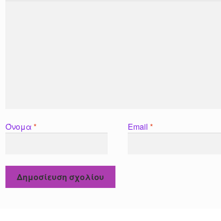
Όνομα
*
Email
*