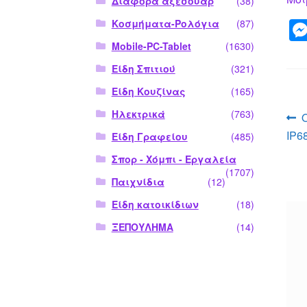
Διάφορα αξεσουάρ
(38)
Κοσμήματα-Ρολόγια
(87)
Mobile-PC-Tablet
(1630)
Είδη Σπιτιού
(321)
Είδη Κουζίνας
(165)
Π
Ηλεκτρικά
(763)
IP6
Είδη Γραφείου
(485)
ά
Σπορ - Χόμπι - Εργαλεία
(1707)
Παιχνίδια
(12)
Είδη κατοικίδιων
(18)
ΞΕΠΟΥΛΗΜΑ
(14)