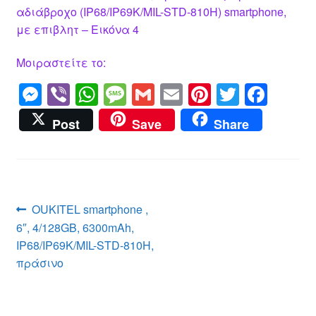
αδιάβροχο (IP68/IP69K/MIL-STD-810H) smartphone,
με επιβλητ – Εικόνα 4
Μοιραστείτε το:
M
Vi
W
M
G
E
Pi
T
F
e
b
h
e
m
m
nt
wi
a
Post
Save
Share
ss
er
at
ss
ail
ail
er
tt
c
e
s
a
e
er
e
n
A
g
st
b
g
p
e
o
Πλοήγηση
Προηγούμενο
OUKITEL smartphone ,
er
p
o
άρθρο:
6″, 4/128GB, 6300mAh,
άρθρων
k
IP68/IP69K/MIL-STD-810H,
πράσινο