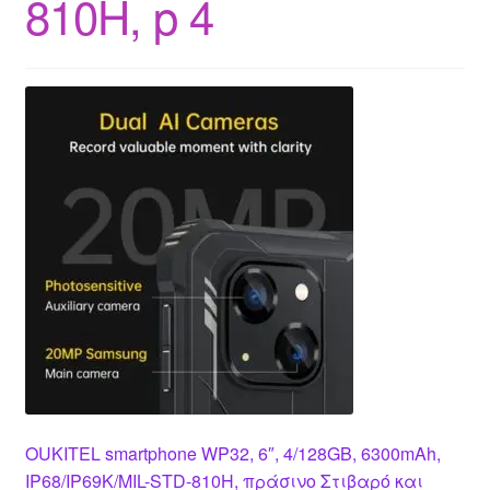
810H, p 4
OUKITEL smartphone WP32, 6″, 4/128GB, 6300mAh,
IP68/IP69K/MIL-STD-810H, πράσινο Στιβαρό και