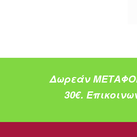
Δωρεάν ΜΕΤΑΦΟ
30€.
Επικοινω