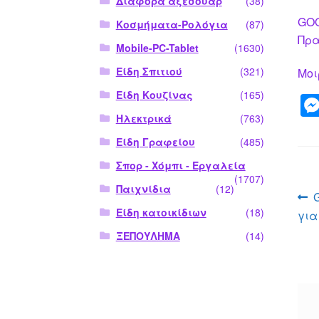
Διάφορα αξεσουάρ
(38)
GOO
Κοσμήματα-Ρολόγια
(87)
Πρα
Mobile-PC-Tablet
(1630)
Είδη Σπιτιού
(321)
Μοι
Είδη Κουζίνας
(165)
Ηλεκτρικά
(763)
Είδη Γραφείου
(485)
Σπορ - Χόμπι - Εργαλεία
(1707)
Παιχνίδια
(12)
Π
Είδη κατοικίδιων
(18)
για
ά
ΞΕΠΟΥΛΗΜΑ
(14)