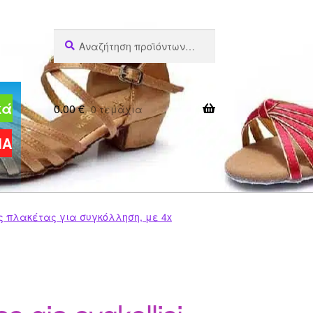
Αναζήτηση
Αναζήτηση
για:
κά
0.00
€
0 τεμάχια
ΜΑ
ς πλακέτας για συγκόλληση, με 4x