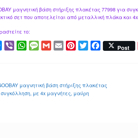
BAY μαγνητική βάση στήριξης πλακέτας 77998 για συγκ
κτικό σετ που αποτελείται από μεταλλική πλάκα και 4x
ραστείτε το:
M
Vi
W
M
G
E
Pi
T
F
Post
e
b
h
e
m
m
nt
wi
a
ss
er
at
ss
ail
ail
er
tt
c
e
s
a
e
er
e
n
A
g
st
b
λοήγηση
Προηγούμενο
GOOBAY μαγνητική βάση στήριξης πλακέτας
g
p
e
o
άρθρο:
 συγκόλληση, με 4x μαγνήτες, μαύρη
ρθρων
er
p
o
k