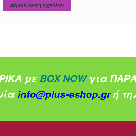
ΡΙΚΑ με
BOX NOW
για ΠΑΡΑ
νία
info@plus-eshop.gr
ή τηλ