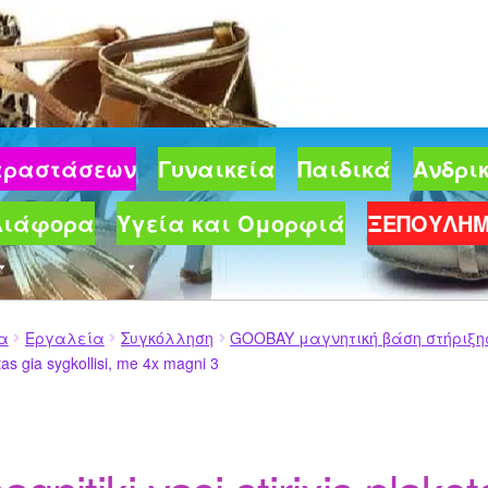
Παραστάσεων
Γυναικεία
Παιδικά
Ανδρι
Διάφορα
Υγεία και Ομορφιά
ΞΕΠΟΥΛΗ
ία
Εργαλεία
Συγκόλληση
GOOBAY μαγνητική βάση στήριξη
etas gia sygkollisi, me 4x magni 3