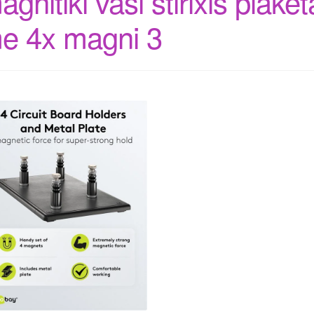
agnitiki vasi stirixis plaket
e 4x magni 3