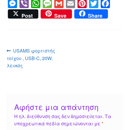
M
Vi
W
M
G
E
Pi
T
F
e
b
h
e
m
m
nt
wi
a
Post
Save
Share
ss
er
at
ss
ail
ail
er
tt
c
e
s
a
e
er
e
n
A
g
st
b
g
p
e
o
Πλοήγηση
Προηγούμενο
USAMS φορτιστής
er
p
o
άρθρο:
τοίχου , USB-C, 20W,
άρθρων
k
λευκός
Αφήστε μια απάντηση
Η ηλ. διεύθυνση σας δεν δημοσιεύεται.
Τα
υποχρεωτικά πεδία σημειώνονται με
*