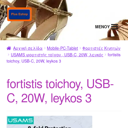
Απευθείας
Μετάβαση
μετάβαση
σε
στην
περιεχόμενο
MENΟΥ
πλοήγηση
Αρχική σελίδα
Mobile-PC-Tablet
Φορτιστές Κινητών
USAMS φορτιστής τοίχου , USB-C, 20W, λευκός
fortistis
toichoy, USB-C, 20W, leykos 3
fortistis toichoy, USB-
C, 20W, leykos 3