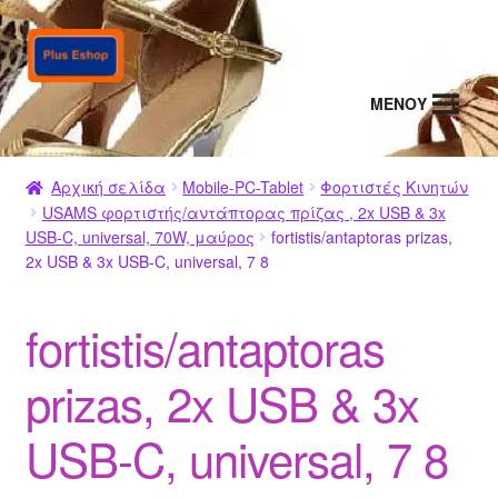
Απευθείας
Μετάβαση
μετάβαση
σε
στην
περιεχόμενο
MENΟΥ
πλοήγηση
Αρχική σελίδα
Mobile-PC-Tablet
Φορτιστές Κινητών
USAMS φορτιστής/αντάπτορας πρίζας , 2x USB & 3x
USB-C, universal, 70W, μαύρος
fortistis/antaptoras prizas,
2x USB & 3x USB-C, universal, 7 8
fortistis/antaptoras
prizas, 2x USB & 3x
USB-C, universal, 7 8