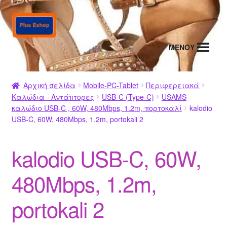
Απευθείας
Μετάβαση
μετάβαση
σε
στην
περιεχόμενο
MENΟΥ
πλοήγηση
Αρχική σελίδα
Mobile-PC-Tablet
Περιφερειακά
Καλώδια - Αντάπτορες
USB-C (Type-C)
USAMS
καλώδιο USB-C , 60W, 480Mbps, 1.2m, πορτοκαλί
kalodio
USB-C, 60W, 480Mbps, 1.2m, portokali 2
kalodio USB-C, 60W,
480Mbps, 1.2m,
portokali 2