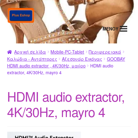
Απευθείας
Μετάβαση
μετάβαση
σε
στην
περιεχόμενο
MENΟΥ
πλοήγηση
Αρχική σελίδα
Mobile-PC-Tablet
Περιφερειακά
Καλώδια - Αντάπτορες
Αξεσουάρ Εικόνας
GOOBAY
HDMI audio extractor , 4K/30Hz, μαύρο
HDMI audio
extractor, 4K/30Hz, mayro 4
HDMI audio extractor,
4K/30Hz, mayro 4