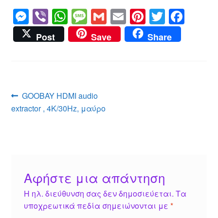
M
Vi
W
M
G
E
Pi
T
F
e
b
h
e
m
m
nt
wi
a
Post
Save
Share
ss
er
at
ss
ail
ail
er
tt
c
e
s
a
e
er
e
n
A
g
st
b
g
p
e
o
Πλοήγηση
Προηγούμενο
GOOBAY HDMI audio
er
p
o
άρθρο:
extractor , 4K/30Hz, μαύρο
άρθρων
k
Αφήστε μια απάντηση
Η ηλ. διεύθυνση σας δεν δημοσιεύεται.
Τα
υποχρεωτικά πεδία σημειώνονται με
*