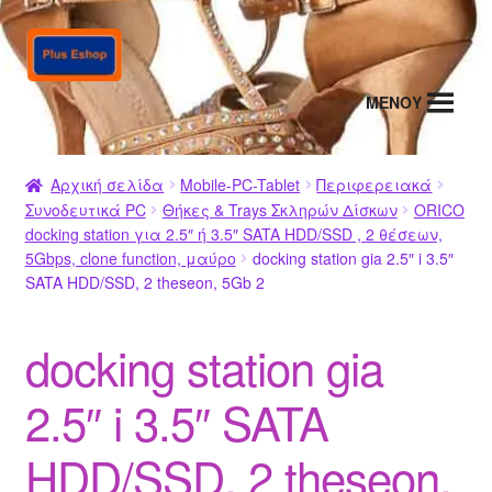
Απευθείας
Μετάβαση
μετάβαση
σε
στην
περιεχόμενο
MENΟΥ
πλοήγηση
Αρχική σελίδα
Mobile-PC-Tablet
Περιφερειακά
Συνοδευτικά PC
Θήκες & Trays Σκληρών Δίσκων
ORICO
docking station για 2.5″ ή 3.5″ SATA HDD/SSD , 2 θέσεων,
5Gbps, clone function, μαύρο
docking station gia 2.5″ i 3.5″
SATA HDD/SSD, 2 theseon, 5Gb 2
docking station gia
2.5″ i 3.5″ SATA
HDD/SSD, 2 theseon,