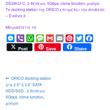
DD28U3-C, 2 θέσεων, 5Gbps, clone function, μαύρο
Το docking station της ORICO επιτρέπει την σύνδεση
– Εικόνα 2
Μοιραστείτε το:
M
Vi
W
M
G
E
Pi
T
F
e
b
h
e
m
m
nt
wi
a
Post
Save
Share
ss
er
at
ss
ail
ail
er
tt
c
e
s
a
e
er
e
n
A
g
st
b
g
p
e
o
Πλοήγηση
Προηγούμενο
ORICO docking station
er
p
o
άρθρο:
για 2.5″ ή 3.5″ SATA
άρθρων
k
HDD/SSD , 2 θέσεων,
5Gbps, clone function,
μαύρο