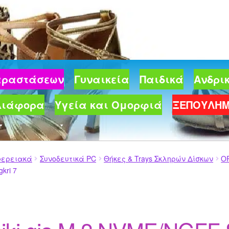
Παραστάσεων
Γυναικεία
Παιδικά
Ανδρι
Διάφορα
Υγεία και Ομορφιά
ΞΕΠΟΥΛΗ
φερειακά
Συνοδευτικά PC
Θήκες & Trays Σκληρών Δίσκων
OR
kri 7