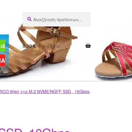
Αναζήτηση
Αναζήτηση
για:
κά
0.00
€
0 τεμάχια
ΜΑ
ICO θήκη για M.2 NVME/NGFF SSD , 10Gbps,