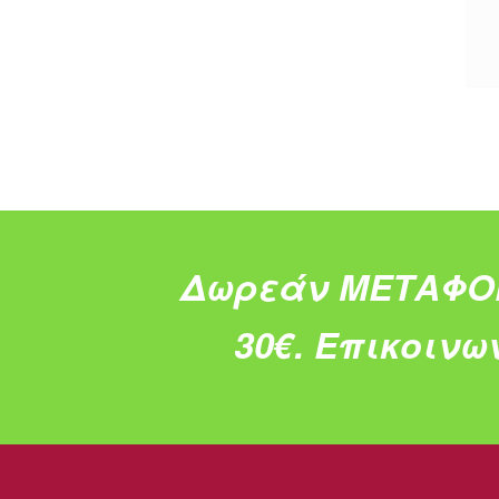
Δωρεάν ΜΕΤΑΦΟ
30€.
Επικοινω