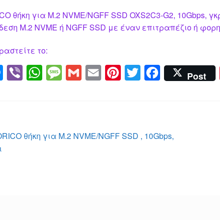
CO θήκη για M.2 NVME/NGFF SSD OXS2C3-G2, 10Gbps, γκρ
δεση M.2 NVME ή NGFF SSD με έναν επιτραπέζιο ή φορητ
ραστείτε το:
M
Vi
W
M
G
E
Pi
T
F
Post
e
b
h
e
m
m
nt
wi
a
ss
er
at
ss
ail
ail
er
tt
c
e
s
a
e
er
e
n
A
g
st
b
λοήγηση
Προηγούμενο
ORICO θήκη για M.2 NVME/NGFF SSD , 10Gbps,
g
p
e
o
άρθρο:
ι
ρθρων
er
p
o
k