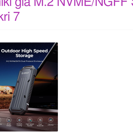
hiki gia M.2 NVME/NGFF
kri 7