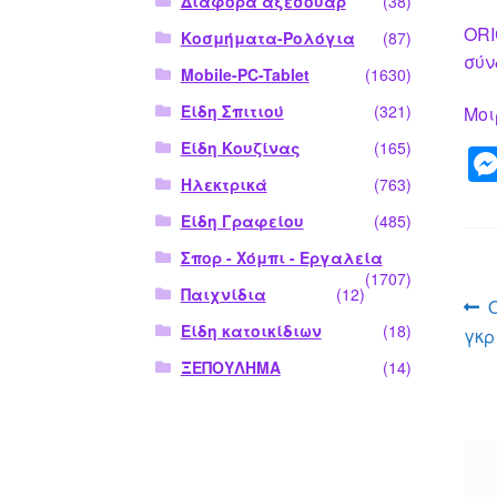
Διάφορα αξεσουάρ
(38)
ORI
Κοσμήματα-Ρολόγια
(87)
σύν
Mobile-PC-Tablet
(1630)
Είδη Σπιτιού
(321)
Μοι
Είδη Κουζίνας
(165)
Ηλεκτρικά
(763)
Είδη Γραφείου
(485)
Σπορ - Χόμπι - Εργαλεία
(1707)
Παιχνίδια
(12)
Π
Είδη κατοικίδιων
(18)
γκρ
ά
ΞΕΠΟΥΛΗΜΑ
(14)