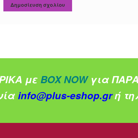
ΡΙΚΑ με
BOX NOW
για ΠΑΡΑ
νία
info@plus-eshop.gr
ή τηλ