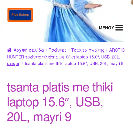
Απευθείας
Μετάβαση
μετάβαση
σε
στην
περιεχόμενο
MENΟΥ
πλοήγηση
Αρχική σελίδα
Τσάντες
Τσάντα πλάτης
ARCTIC
HUNTER τσάντα πλάτης με θήκη laptop 15.6″, USB, 20L,
μαύρη
tsanta platis me thiki laptop 15.6″, USB, 20L, mayri 9
tsanta platis me thiki
laptop 15.6″, USB,
20L, mayri 9