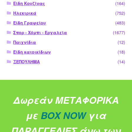
Είδη Κουζίνας
(164)
Ηλεκτρικά
(752)
Είδη Γραφείου
(483)
Σπορ - Χόμπι - Εργαλεία
(1677)
Παιχνίδια
(12)
Είδη κατοικίδιων
(18)
ΞΕΠΟΥΛΗΜΑ
(14)
Δωρεάν ΜΕΤΑΦΟΡΙΚΑ
με
BOX NOW
για
ΠΑΡΑΓΓΕΛΙΕΣ άνω των