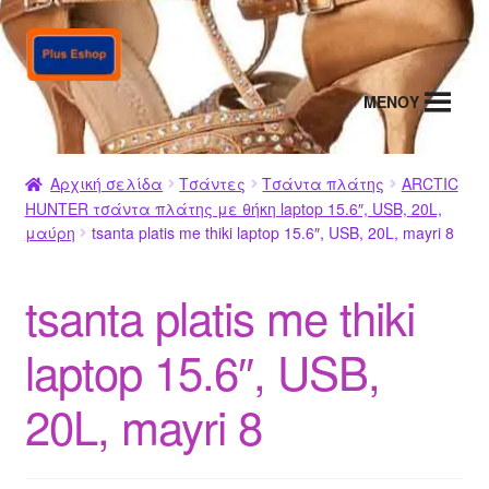
Απευθείας
Μετάβαση
μετάβαση
σε
στην
περιεχόμενο
MENΟΥ
πλοήγηση
Αρχική σελίδα
Τσάντες
Τσάντα πλάτης
ARCTIC
HUNTER τσάντα πλάτης με θήκη laptop 15.6″, USB, 20L,
μαύρη
tsanta platis me thiki laptop 15.6″, USB, 20L, mayri 8
tsanta platis me thiki
laptop 15.6″, USB,
20L, mayri 8