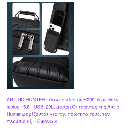
ARCTIC HUNTER τσάντα πλάτης B00915 με θήκη
laptop 15.6″, USB, 20L, μαύρη Οι τσάντες της Arctic
Hunter φημίζονται για την ποιότητα τους, τον
πλούσιο εξ – Εικόνα 8