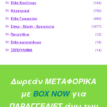
Είδη Κουζίνας
(164)
Ηλεκτρικά
(752)
Είδη Γραφείου
(483)
Σπορ - Χόμπι - Εργαλεία
(1677)
Παιχνίδια
(12)
Είδη κατοικίδιων
(18)
ΞΕΠΟΥΛΗΜΑ
(14)
Δωρεάν ΜΕΤΑΦΟΡΙΚΑ
με
BOX NOW
για
ΠΑΡΑΓΓΕΛΙΕΣ άνω των