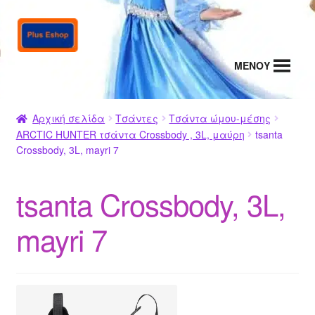
Απευθείας
Μετάβαση
μετάβαση
σε
στην
περιεχόμενο
MENΟΥ
πλοήγηση
Αρχική σελίδα
Τσάντες
Τσάντα ώμου-μέσης
ARCTIC HUNTER τσάντα Crossbody , 3L, μαύρη
tsanta
Crossbody, 3L, mayri 7
tsanta Crossbody, 3L,
mayri 7