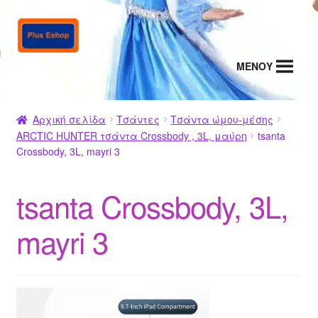
Απευθείας
Μετάβαση
μετάβαση
σε
στην
περιεχόμενο
MENΟΥ
πλοήγηση
Αρχική σελίδα
Τσάντες
Τσάντα ώμου-μέσης
ARCTIC HUNTER τσάντα Crossbody , 3L, μαύρη
tsanta
Crossbody, 3L, mayri 3
tsanta Crossbody, 3L,
mayri 3