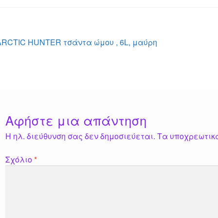
ss
er
at
ss
ail
ail
er
tt
c
e
s
a
e
er
e
n
A
g
st
b
λοήγηση
Προηγούμενο
ARCTIC HUNTER τσάντα ώμου , 6L, μαύρη
g
p
e
o
άρθρο:
ρθρων
er
p
o
k
Αφήστε μια απάντηση
Η ηλ. διεύθυνση σας δεν δημοσιεύεται.
Τα υποχρεωτικ
Σχόλιο
*