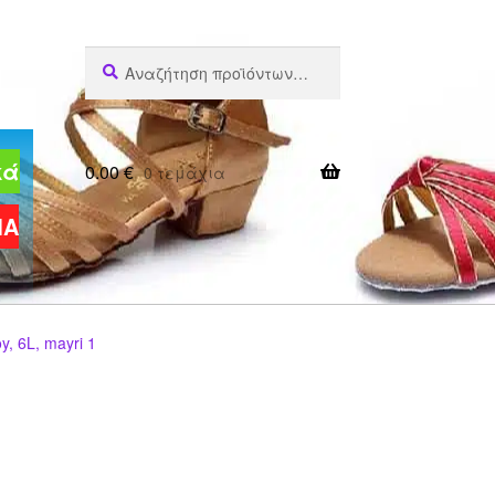
Αναζήτηση
Αναζήτηση
για:
κά
0.00
€
0 τεμάχια
ΜΑ
y, 6L, mayri 1