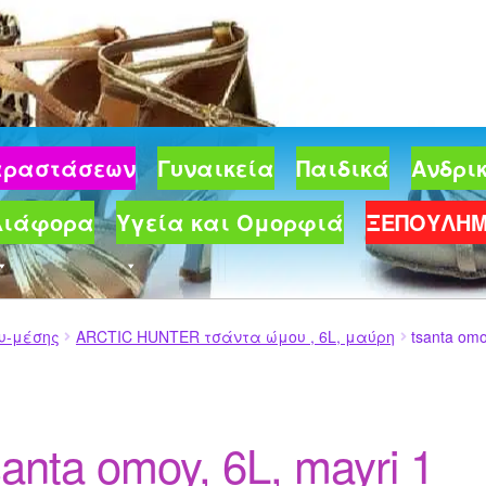
Παραστάσεων
Γυναικεία
Παιδικά
Ανδρι
Διάφορα
Υγεία και Ομορφιά
ΞΕΠΟΥΛΗ
υ-μέσης
ARCTIC HUNTER τσάντα ώμου , 6L, μαύρη
tsanta omo
santa omoy, 6L, mayri 1