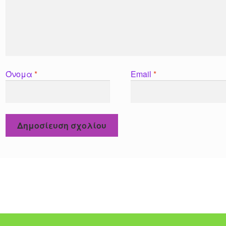
Όνομα
*
Email
*