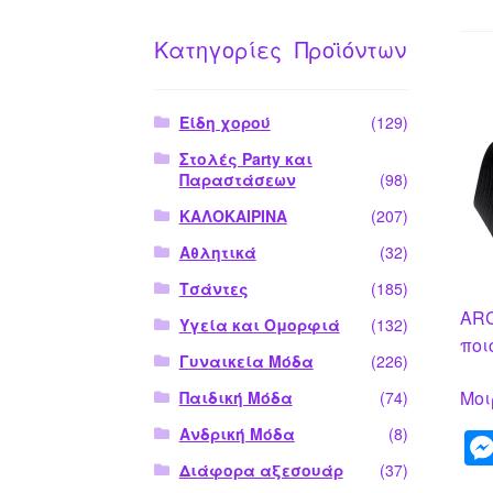
Κατηγορίες Προϊόντων
Είδη χορού
(129)
Στολές Party και
Παραστάσεων
(98)
ΚΑΛΟΚΑΙΡΙΝΑ
(207)
Αθλητικά
(32)
Τσάντες
(185)
ARC
Υγεία και Ομορφιά
(132)
ποι
Γυναικεία Μόδα
(226)
Μοι
Παιδική Μόδα
(74)
Ανδρική Μόδα
(8)
Διάφορα αξεσουάρ
(37)