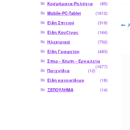
Κοσμήματα-Ρολόγια
(85)
Mobile-PC-Tablet
(1612)
Είδη Σπιτιού
(319)
Π
Είδη Κουζίνας
(164)
ά
Ηλεκτρικά
(752)
Είδη Γραφείου
(483)
Σπορ - Χόμπι - Εργαλεία
(1677)
Παιχνίδια
(12)
Είδη κατοικίδιων
(18)
ΞΕΠΟΥΛΗΜΑ
(14)