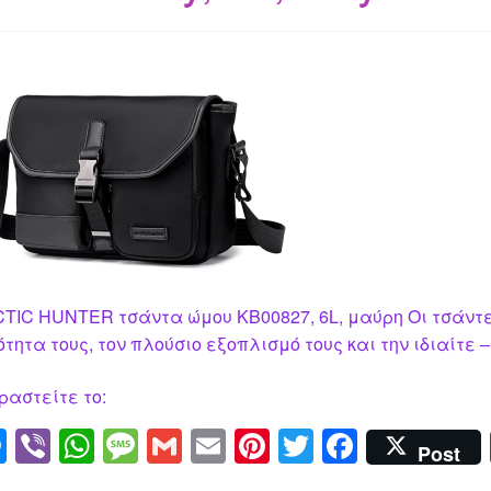
TIC HUNTER τσάντα ώμου KB00827, 6L, μαύρη Οι τσάντες 
ότητα τους, τον πλούσιο εξοπλισμό τους και την ιδιαίτε –
ραστείτε το:
M
Vi
W
M
G
E
Pi
T
F
Post
e
b
h
e
m
m
nt
wi
a