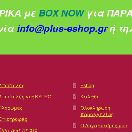
ΡΙΚΑ με
BOX NOW
για ΠΑΡΑ
νία
info@plus-eshop.gr
ή τηλ
Αποστολές
Eshop
Αποστολές για ΚΥΠΡΟ
Καλάθι
Πληρωμές
Ολοκλήρωση
παραγγελίας
Επιστροφές
Ο Λογαριασμός μου
Εγγραφείτε στο