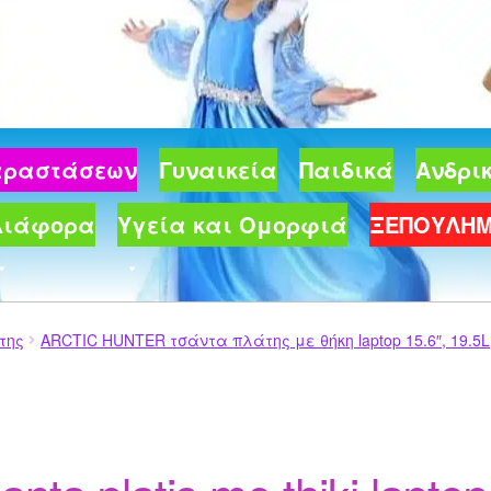
Παραστάσεων
Γυναικεία
Παιδικά
Ανδρι
Διάφορα
Υγεία και Ομορφιά
ΞΕΠΟΥΛΗ
της
ARCTIC HUNTER τσάντα πλάτης με θήκη laptop 15.6″, 19.5