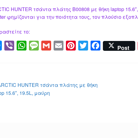
TIC HUNTER τσάντα πλάτης B00808 με θήκη laptop 15.6″, 1
ter φημίζονται για την ποιότητα τους, τον πλούσιο εξοπλ
ραστείτε το:
M
Vi
W
M
G
E
Pi
T
F
Post
e
b
h
e
m
m
nt
wi
a
ss
er
at
ss
ail
ail
er
tt
c
e
s
a
e
er
e
n
A
g
st
b
λοήγηση
Προηγούμενο
ARCTIC HUNTER τσάντα πλάτης με θήκη
g
p
e
o
άρθρο:
op 15.6″, 19.5L, μαύρη
ρθρων
er
p
o
k