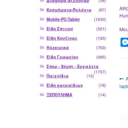
Διάφορα αξεσουάρ
(38)
ARC
Κοσμήματα-Ρολόγια
(87)
Hun
Mobile-PC-Tablet
(1630)
Είδη Σπιτιού
(321)
Μοι
Είδη Κουζίνας
(165)
Ηλεκτρικά
(763)
Είδη Γραφείου
(485)
Σπορ - Χόμπι - Εργαλεία
(1707)
Παιχνίδια
(12)
Π
Είδη κατοικίδιων
(18)
lapt
ά
ΞΕΠΟΥΛΗΜΑ
(14)