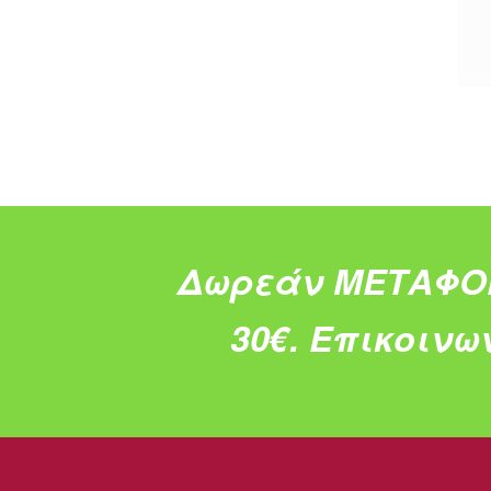
Δωρεάν ΜΕΤΑΦΟ
30€.
Επικοινω