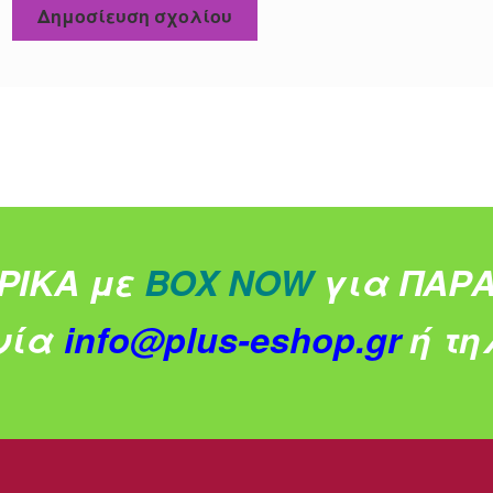
ΡΙΚΑ με
BOX NOW
για ΠΑΡΑ
νία
info@plus-eshop.gr
ή τηλ