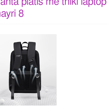
santa platis me thiki laptop
ayri 8