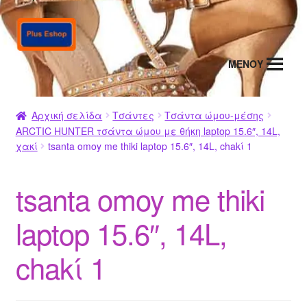
Απευθείας
Μετάβαση
μετάβαση
σε
στην
περιεχόμενο
MENΟΥ
πλοήγηση
Αρχική σελίδα
Τσάντες
Τσάντα ώμου-μέσης
ARCTIC HUNTER τσάντα ώμου με θήκη laptop 15.6″, 14L,
χακί
tsanta omoy me thiki laptop 15.6″, 14L, chakί 1
tsanta omoy me thiki
laptop 15.6″, 14L,
chakί 1