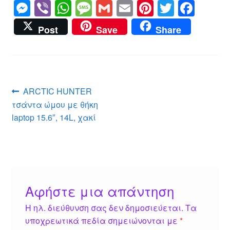
M
Vi
W
M
G
E
Pi
T
F
e
b
h
e
m
m
nt
wi
a
Post
Save
Share
ss
er
at
ss
ail
ail
er
tt
c
e
s
a
e
er
e
n
A
g
st
b
g
p
e
o
Πλοήγηση
Προηγούμενο
ARCTIC HUNTER
er
p
o
άρθρο:
τσάντα ώμου με θήκη
άρθρων
k
laptop 15.6″, 14L, χακί
Αφήστε μια απάντηση
Η ηλ. διεύθυνση σας δεν δημοσιεύεται.
Τα
υποχρεωτικά πεδία σημειώνονται με
*