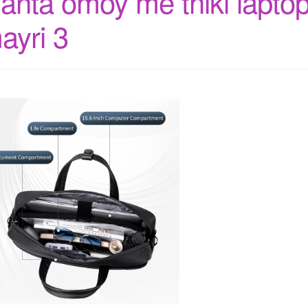
santa omoy me thiki laptop
ayri 3