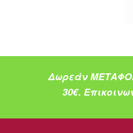
Δωρεάν ΜΕΤΑΦΟ
30€.
Επικοινω