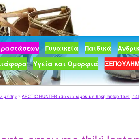
Παραστάσεων
Γυναικεία
Παιδικά
Ανδρι
Διάφορα
Υγεία και Ομορφιά
ΞΕΠΟΥΛΗ
υ-μέσης
ARCTIC HUNTER τσάντα ώμου με θήκη laptop 15.6″, 14