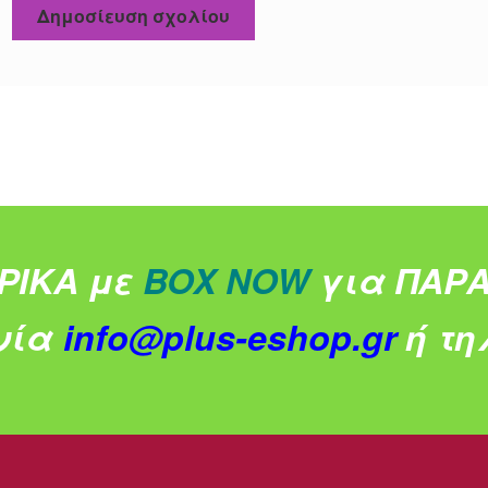
ΡΙΚΑ με
BOX NOW
για ΠΑΡΑ
νία
info@plus-eshop.gr
ή τηλ