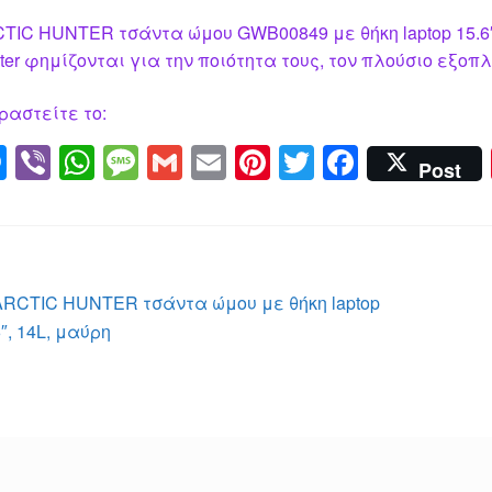
TIC HUNTER τσάντα ώμου GWB00849 με θήκη laptop 15.6″, 
ter φημίζονται για την ποιότητα τους, τον πλούσιο εξοπλ
ραστείτε το:
M
Vi
W
M
G
E
Pi
T
F
Post
e
b
h
e
m
m
nt
wi
a
ss
er
at
ss
ail
ail
er
tt
c
e
s
a
e
er
e
n
A
g
st
b
λοήγηση
Προηγούμενο
ARCTIC HUNTER τσάντα ώμου με θήκη laptop
g
p
e
o
άρθρο:
6″, 14L, μαύρη
ρθρων
er
p
o
k