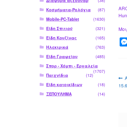
Διάφορα αξεσουάρ
(38)
ARC
Κοσμήματα-Ρολόγια
(87)
Hun
Mobile-PC-Tablet
(1630)
Είδη Σπιτιού
(321)
Μοι
Είδη Κουζίνας
(165)
Ηλεκτρικά
(763)
Είδη Γραφείου
(485)
Σπορ - Χόμπι - Εργαλεία
(1707)
Παιχνίδια
(12)
Π
Είδη κατοικίδιων
(18)
15.
ά
ΞΕΠΟΥΛΗΜΑ
(14)