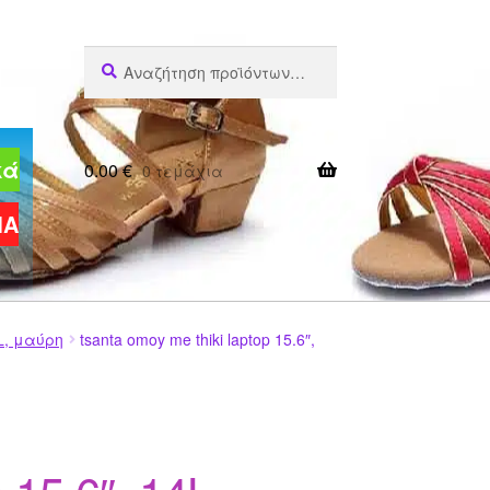
Αναζήτηση
Αναζήτηση
για:
κά
0.00
€
0 τεμάχια
ΜΑ
L, μαύρη
tsanta omoy me thiki laptop 15.6″,