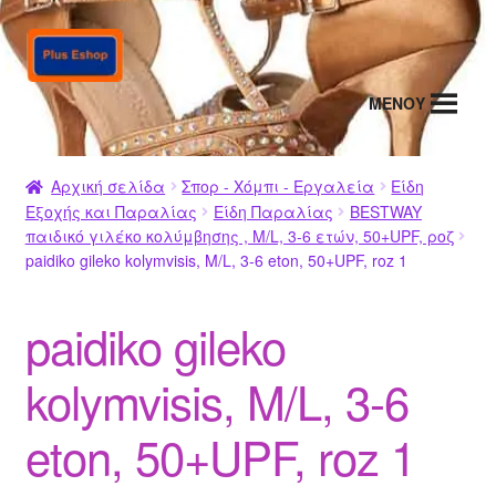
Απευθείας
Μετάβαση
μετάβαση
σε
στην
περιεχόμενο
MENΟΥ
πλοήγηση
Αρχική σελίδα
Σπορ - Χόμπι - Εργαλεία
Είδη
Εξοχής και Παραλίας
Είδη Παραλίας
BESTWAY
παιδικό γιλέκο κολύμβησης , M/L, 3-6 ετών, 50+UPF, ροζ
paidiko gileko kolymvisis, M/L, 3-6 eton, 50+UPF, roz 1
paidiko gileko
kolymvisis, M/L, 3-6
eton, 50+UPF, roz 1