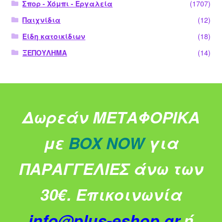
Σπορ - Χόμπι - Εργαλεία
(1707)
Παιχνίδια
(12)
Είδη κατοικίδιων
(18)
ΞΕΠΟΥΛΗΜΑ
(14)
Δωρεάν ΜΕΤΑΦΟΡΙΚΑ
με
BOX NOW
για
ΠΑΡΑΓΓΕΛΙΕΣ άνω των
30€.
Επικοινωνία
info@plus-eshop.gr
ή