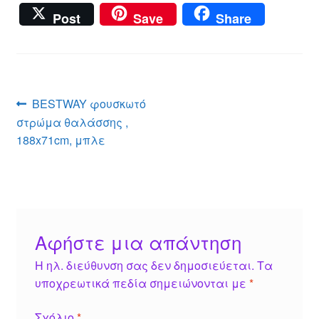
e
b
h
e
m
m
nt
wi
a
Post
Save
Share
ss
er
at
ss
ail
ail
er
tt
c
e
s
a
e
er
e
n
A
g
st
b
g
p
e
o
Πλοήγηση
Προηγούμενο
BESTWAY φουσκωτό
er
p
o
άρθρο:
στρώμα θαλάσσης ,
άρθρων
k
188x71cm, μπλε
Αφήστε μια απάντηση
Η ηλ. διεύθυνση σας δεν δημοσιεύεται.
Τα
υποχρεωτικά πεδία σημειώνονται με
*
Σχόλιο
*