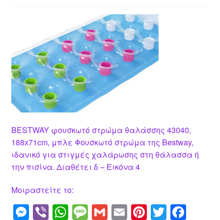
BESTWAY φουσκωτό στρώμα θαλάσσης 43040,
188x71cm, μπλε Φουσκωτό στρώμα της Bestway,
ιδανικό για στιγμές χαλάρωσης στη θάλασσα ή
την πισίνα. Διαθέτει δ – Εικόνα 4
Μοιραστείτε το:
M
Vi
W
M
G
E
Pi
T
F