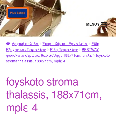
Απευθείας
Μετάβαση
μετάβαση
σε
στην
περιεχόμενο
MENΟΥ
πλοήγηση
Αρχική σελίδα
Σπορ - Χόμπι - Εργαλεία
Είδη
Εξοχής και Παραλίας
Είδη Παραλίας
BESTWAY
φουσκωτό στρώμα θαλάσσης , 188x71cm, μπλε
foyskoto
stroma thalassis, 188x71cm, mplε 4
foyskoto stroma
thalassis, 188x71cm,
mplε 4