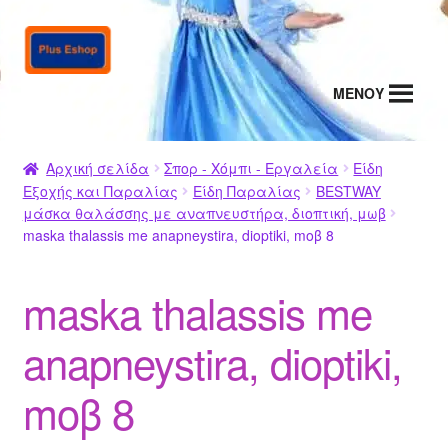
Απευθείας
Μετάβαση
μετάβαση
σε
στην
περιεχόμενο
MENΟΥ
πλοήγηση
Αρχική σελίδα
Σπορ - Χόμπι - Εργαλεία
Είδη
Εξοχής και Παραλίας
Είδη Παραλίας
BESTWAY
μάσκα θαλάσσης με αναπνευστήρα, διοπτική, μωβ
maska thalassis me anapneystira, dioptiki, moβ 8
maska thalassis me
anapneystira, dioptiki,
moβ 8