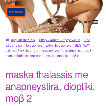
Απευθείας
Μετάβαση
μετάβαση
σε
στην
περιεχόμενο
MENΟΥ
πλοήγηση
Αρχική σελίδα
Σπορ - Χόμπι - Εργαλεία
Είδη
Εξοχής και Παραλίας
Είδη Παραλίας
BESTWAY
μάσκα θαλάσσης με αναπνευστήρα, διοπτική, μωβ
maska thalassis me anapneystira, dioptiki, moβ 2
maska thalassis me
anapneystira, dioptiki,
moβ 2