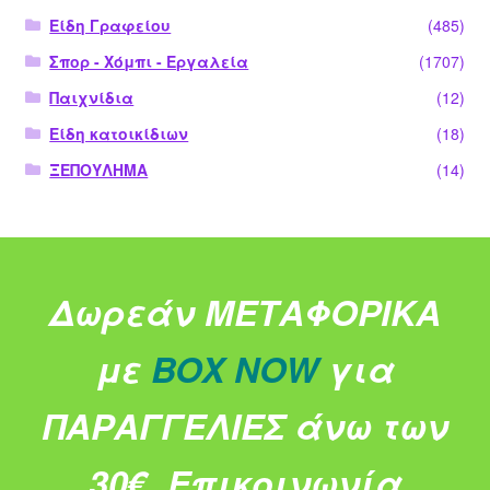
Είδη Γραφείου
(485)
Σπορ - Χόμπι - Εργαλεία
(1707)
Παιχνίδια
(12)
Είδη κατοικίδιων
(18)
ΞΕΠΟΥΛΗΜΑ
(14)
Δωρεάν ΜΕΤΑΦΟΡΙΚΑ
με
BOX NOW
για
ΠΑΡΑΓΓΕΛΙΕΣ άνω των
30€.
Επικοινωνία