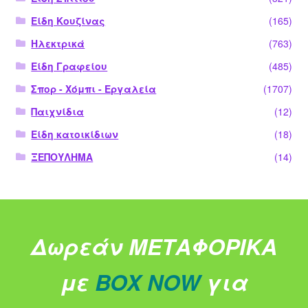
Είδη Κουζίνας
(165)
Ηλεκτρικά
(763)
Είδη Γραφείου
(485)
Σπορ - Χόμπι - Εργαλεία
(1707)
Παιχνίδια
(12)
Είδη κατοικίδιων
(18)
ΞΕΠΟΥΛΗΜΑ
(14)
Δωρεάν ΜΕΤΑΦΟΡΙΚΑ
με
BOX NOW
για