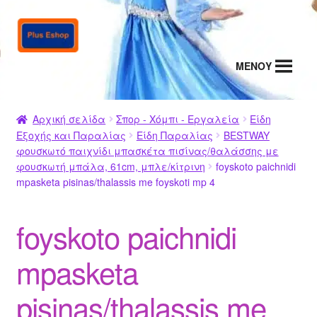
Απευθείας
Μετάβαση
μετάβαση
σε
στην
περιεχόμενο
MENΟΥ
πλοήγηση
Αρχική σελίδα
Σπορ - Χόμπι - Εργαλεία
Είδη
Εξοχής και Παραλίας
Είδη Παραλίας
BESTWAY
φουσκωτό παιχνίδι μπασκέτα πισίνας/θαλάσσης με
φουσκωτή μπάλα, 61cm, μπλε/κίτρινη
foyskoto paichnidi
mpasketa pisinas/thalassis me foyskoti mp 4
foyskoto paichnidi
mpasketa
pisinas/thalassis me