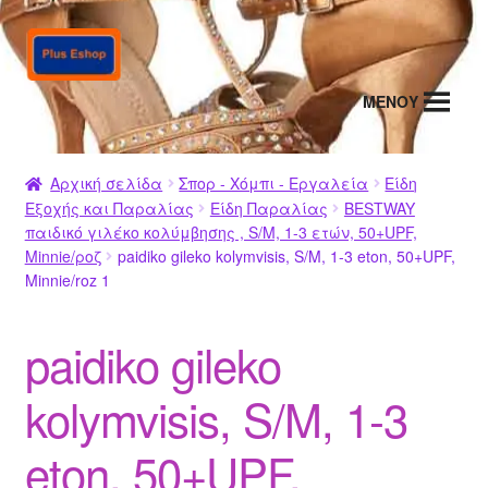
Απευθείας
Μετάβαση
μετάβαση
σε
στην
περιεχόμενο
MENΟΥ
πλοήγηση
Αρχική σελίδα
Σπορ - Χόμπι - Εργαλεία
Είδη
Εξοχής και Παραλίας
Είδη Παραλίας
BESTWAY
παιδικό γιλέκο κολύμβησης , S/M, 1-3 ετών, 50+UPF,
Minnie/ροζ
paidiko gileko kolymvisis, S/M, 1-3 eton, 50+UPF,
Minnie/roz 1
paidiko gileko
kolymvisis, S/M, 1-3
eton, 50+UPF,