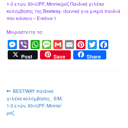
1-3 ετών, 50+UPF, Minnie/ροζ Παιδικό γιλέκο
κολύμβησης της Bestway, ιδανικό για μικρά παιδιά
που κάνουν – Εικόνα 1
Μοιραστείτε το:
M
Vi
W
M
G
E
Pi
T
F
e
b
h
e
m
m
nt
wi
a
Post
Save
Share
ss
er
at
ss
ail
ail
er
tt
c
e
s
a
e
er
e
n
A
g
st
b
g
p
e
o
Πλοήγηση
Προηγούμενο
BESTWAY παιδικό
er
p
o
άρθρο:
γιλέκο κολύμβησης , S/M,
άρθρων
k
1-3 ετών, 50+UPF, Minnie/
ροζ