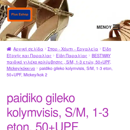
Απευθείας
Μετάβαση
μετάβαση
σε
στην
περιεχόμενο
MENΟΥ
πλοήγηση
Αρχική σελίδα
Σπορ - Χόμπι - Εργαλεία
Είδη
Εξοχής και Παραλίας
Είδη Παραλίας
BESTWAY
παιδικό γιλέκο κολύμβησης , S/M, 1-3 ετών, 50+UPF,
Mickey/κόκκινο
paidiko gileko kolymvisis, S/M, 1-3 eton,
50+UPF, Mickey/kok 2
paidiko gileko
kolymvisis, S/M, 1-3
eton, 50+UPF,