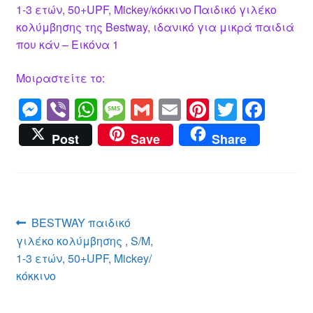
1-3 ετών, 50+UPF, Mickey/κόκκινο Παιδικό γιλέκο
κολύμβησης της Bestway, ιδανικό για μικρά παιδιά
που κάν – Εικόνα 1
Μοιραστείτε το:
M
Vi
W
M
G
E
Pi
T
F
e
b
h
e
m
m
nt
wi
a
Post
Save
Share
ss
er
at
ss
ail
ail
er
tt
c
e
s
a
e
er
e
n
A
g
st
b
g
p
e
o
Πλοήγηση
Προηγούμενο
BESTWAY παιδικό
er
p
o
άρθρο:
γιλέκο κολύμβησης , S/M,
άρθρων
k
1-3 ετών, 50+UPF, Mickey/
κόκκινο