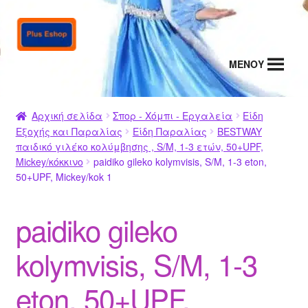
Απευθείας
Μετάβαση
μετάβαση
σε
στην
περιεχόμενο
MENΟΥ
πλοήγηση
Αρχική σελίδα
Σπορ - Χόμπι - Εργαλεία
Είδη
Εξοχής και Παραλίας
Είδη Παραλίας
BESTWAY
παιδικό γιλέκο κολύμβησης , S/M, 1-3 ετών, 50+UPF,
Mickey/κόκκινο
paidiko gileko kolymvisis, S/M, 1-3 eton,
50+UPF, Mickey/kok 1
paidiko gileko
kolymvisis, S/M, 1-3
eton, 50+UPF,