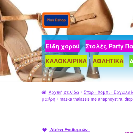
Απευθείας
Μετάβαση
μετάβαση
σε
στην
περιεχόμενο
πλοήγηση
Είδη χορού
Στολές Party 
ΚΑΛΟΚΑΙΡΙΝΑ
ΑΘΛΗΤΙΚΑ
Αρχική σελίδα
Σπορ - Χόμπι - Εργαλε
μαύρη
maska thalassis me anapneystira, diopt
Λίστα Επιθυμιών -