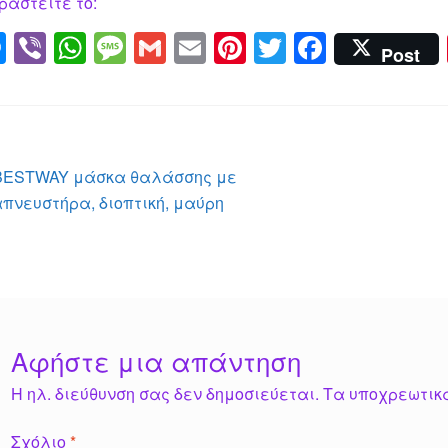
ραστείτε το:
M
Vi
W
M
G
E
Pi
T
F
Post
e
b
h
e
m
m
nt
wi
a
ss
er
at
ss
ail
ail
er
tt
c
e
s
a
e
er
e
n
A
g
st
b
λοήγηση
Προηγούμενο
BESTWAY μάσκα θαλάσσης με
g
p
e
o
άρθρο:
πνευστήρα, διοπτική, μαύρη
ρθρων
er
p
o
k
Αφήστε μια απάντηση
Η ηλ. διεύθυνση σας δεν δημοσιεύεται.
Τα υποχρεωτικ
Σχόλιο
*