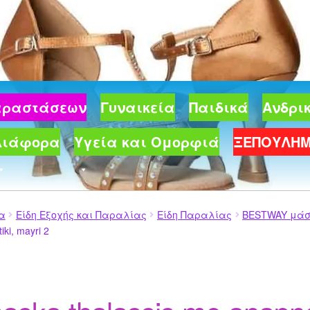
Παραστάσεων
Γυναικεία
Παιδικά
Ανδρι
Διάφορα
Υγεία και Ομορφιά
ΞΕΠΟΥΛΗ
ία
Είδη Εξοχής και Παραλίας
Είδη Παραλίας
BESTWAY μάσκ
iki, mayri 2