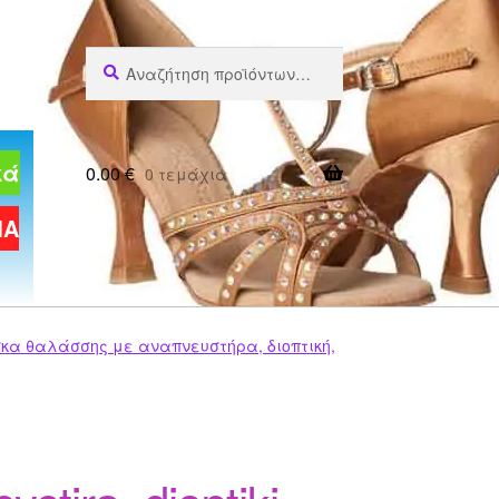
Αναζήτηση
Αναζήτηση
για:
κά
0.00
€
0 τεμάχια
ΜΑ
α θαλάσσης με αναπνευστήρα, διοπτική,