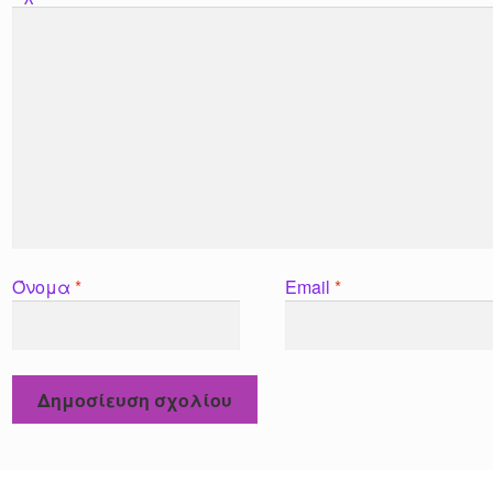
Όνομα
*
Email
*