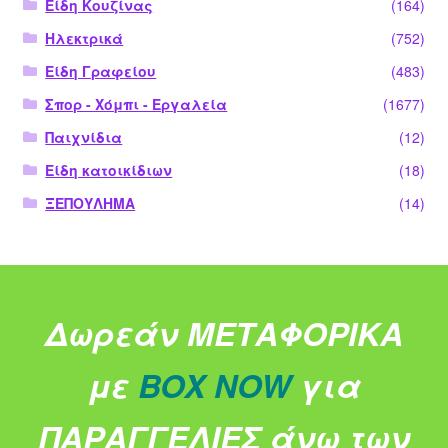
Είδη Κουζίνας
(164)
Ηλεκτρικά
(752)
Είδη Γραφείου
(483)
Σπορ - Χόμπι - Εργαλεία
(1677)
Παιχνίδια
(12)
Είδη κατοικίδιων
(18)
ΞΕΠΟΥΛΗΜΑ
(14)
Δωρεάν ΜΕΤΑΦΟΡΙΚΑ
με
BOX NOW
για
ΠΑΡΑΓΓΕΛΙΕΣ άνω των