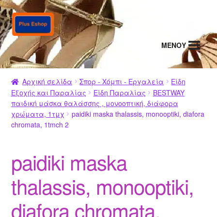
Απευθείας
Μετάβαση
μετάβαση
σε
στην
περιεχόμενο
MENΟΥ
πλοήγηση
Αρχική σελίδα
Σπορ - Χόμπι - Εργαλεία
Είδη
Εξοχής και Παραλίας
Είδη Παραλίας
BESTWAY
παιδική μάσκα θαλάσσης , μονοοπτική, διάφορα
χρώματα, 1τμχ
paidiki maska thalassis, monooptiki, diafora
chromata, 1tmch 2
paidiki maska
thalassis, monooptiki,
diafora chromata,